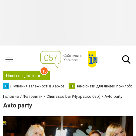
18
Наші спецпроєкти
Л
Лікування залежності в Харкові
П
Пансіонати для людей похилого в
Головна
Фотозвіти
Churrasco bar (Чурраско бар)
Avto party
Avto party