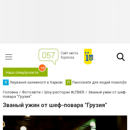
18
Наші спецпроєкти
Л
Лікування залежності в Харкові
П
Пансіонати для людей похилого в
Головна
Фотозвіти
Шоу-ресторан ALTBIER
Званый ужин от шеф-
повара "Грузия"
Званый ужин от шеф-повара "Грузия"