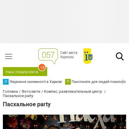
18
Наші спецпроєкти
Л
Лікування залежності в Харкові
П
Пансіонати для людей похилого в
Головна
Фотозвіти
Компас, развлекательный центр
Пасхальное party
Пасхальное party