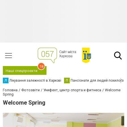
18
Наші спецпроєкти
Л
Лікування залежності в Харкові
П
Пансіонати для людей похилого в
Головна
Фотозвіти
Унифехт, центр спорта и фитнеса
Welcome
Spring
Welcome Spring