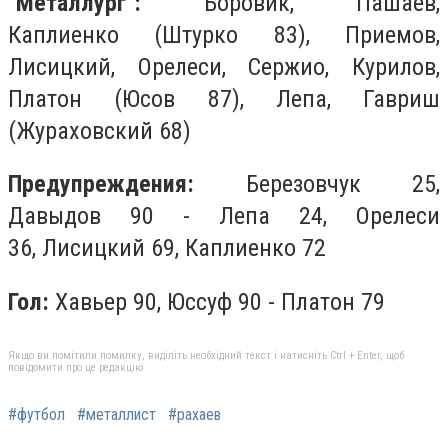
"Металлург":
Боровик, Пашаев,
Каплиенко (Штурко 83), Приемов,
Лисицкий, Орелеси, Сержио, Курилов,
Платон (Юсов 87), Лепа, Гавриш
(Жураховский 68)
Предупреждения:
Березовчук 25,
Давыдов 90 - Лепа 24, Орелеси
36, Лисицкий 69, Каплиенко 72
Гол:
Хавьер 90, Юссуф 90 - Платон 79
Якщо ви помітили помилку, виділіть необхідний текст і натисніть Ctrl + Enter, щоб
повідомити про це редакцію
#футбол
#металлист
#рахаев