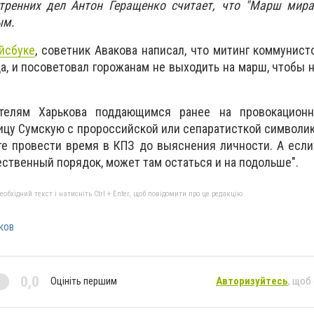
тренних дел Антон Геращенко считает, что "Марш мира
ым.
йсбуке
, советник Авакова написал, что митинг коммунист
, и посоветовал горожанам не выходить на марш, чтобы н
телям Харькова поддающимся ранее на провокационн
лицу Сумскую с пророссийской или сепаратисткой символик
те провести время в КПЗ до выяснения личности. А если
ственный порядок, может там остаться и на подольше".
бхідний текст і натисніть Ctrl + Enter, щоб повідомити про це редакцію
ков
0,0
Оцініть першим
Авторизуйтесь
, щоб