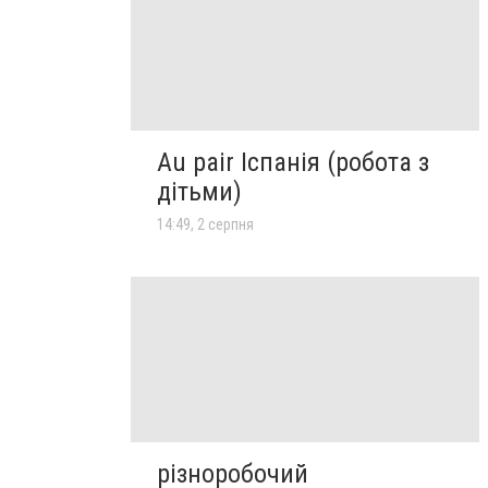
Au pair Іспанія (робота з
дітьми)
14:49, 2 серпня
різноробочий