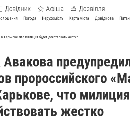
Довідник
Афіша
Дозвілля
голошення
Погода
Нерухомість
Карта міста
Довідкова
Питан
в Харькове, что милиция будет действовать жестко
 Авакова предупреди
ов пророссийского «
Харькове, что милиция
йствовать жестко