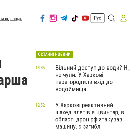
Рус
ня-відповідь
ОСТАННІ НОВИНИ
л
Вільний доступ до води? Ні,
13:45
не чули. У Харкові
Марша
перегородили вхід до
водоймища
У Харкові реактивний
12:52
шахед влетів в цвинтар, в
області дрон рф атакував
машину, є загиблі