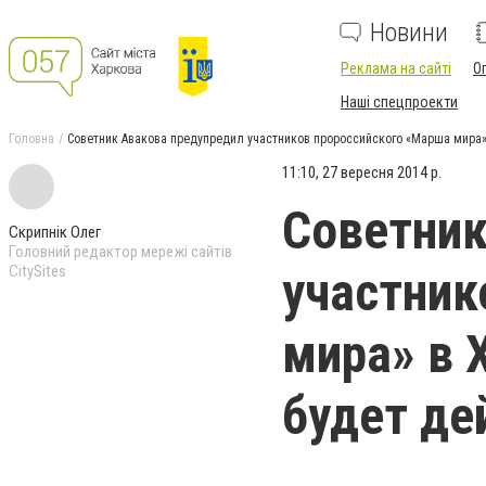
Новини
Реклама на сайті
О
Наші спецпроекти
Головна
Советник Авакова предупредил участников пророссийского «Марша мира» 
11:10, 27 вересня 2014 р.
Советник
Скрипнік Олег
Головний редактор мережі сайтів
CitySites
участник
мира» в 
будет де