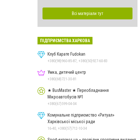
Всі матеріали тут
ПІДПРИЄМСТВА ХАРКОВА
Клуб Карате Fudokan
+380(98)960-85-87, +380(50)927-60-83
Умка, дитячий центр
+380(68)721-30-81
★ BusMaster ★ Переобладнання
Мікроавтобусів №1
+380(67)599-04-04
Комунальне підприємство «Ритуал»
Харківської міської ради
16-40, +380(57)712-10-34
Sport-express.ua – провідне спортивне видання