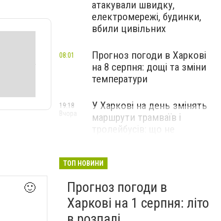
атакували швидку,
електромережі, будинки,
вбили цивільних
Прогноз погоди в Харкові
08:01
на 8 серпня: дощі та зміни
температури
У Харкові на день змінять
19:18
Вчора
маршрути трамваїв і
тролейбусів: що не
курсуватиме 8 серпня
ТОП НОВИНИ
Прогноз погоди в
🙂
Харкові на 1 серпня: літо
в розпалі