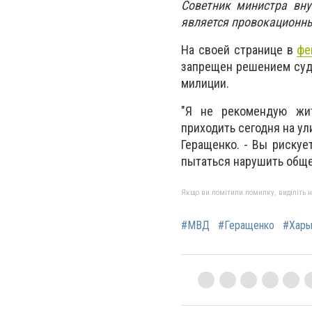
Советник министра вну
является провокационн
На своей странице в
фе
запрещен решением суда
милиции.
"Я не рекомендую жи
приходить сегодня на у
Геращенко. - Вы рискуе
пытаться нарушить обще
Якщо ви помітили помилку, виділіть нео
#МВД
#Геращенко
#Харь