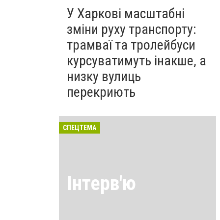
У Харкові масштабні
зміни руху транспорту:
трамваї та тролейбуси
курсуватимуть інакше, а
низку вулиць
перекриють
СПЕЦТЕМА
Інтерв'ю