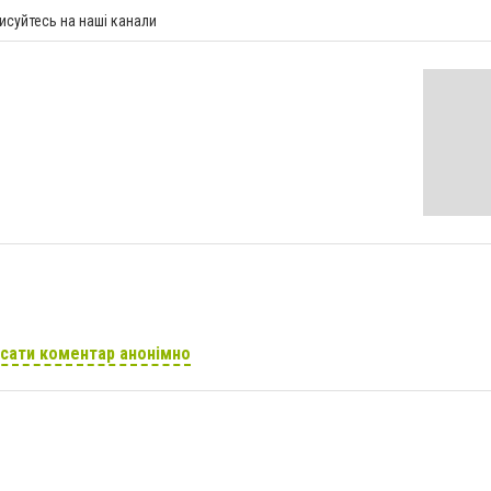
исуйтесь на наші канали
сати коментар анонімно