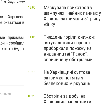
" в Харькове
Маскувала психотроп у
12:00
шампунях і чайних пачках: у
ов в Харькове
Харкові затримали 51-річну
е оказаться в
жінку
Тиждень горіли книжки:
ые призывы,
11:05
рятувальники нарешті
ой, - сообщил
приборкали пожежу на
 кто то будет
видавництві "Ранок",
спричинену обстрілами
На Харківщині суттєва
10:15
затримка потягів з
безпекових міркувань
 оцінити
Обстріли за добу: на
09:20
Харківщині московити