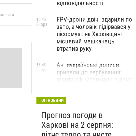
відповідальності
 оцінити
FPV-дрони двічі вдарили по
16:45
Вчора
авто, а чоловік підірвався у
лісосмузі: на Харківщині
місцевий мешканець
втратив руку
Антиукраїнські дописи
15:45
Вчора
привели до вербування:
агента рф затримали під час
дорозвідки Харкова
ТОП НОВИНИ
Прогноз погоди в
Харкові на 2 серпня:
літнє тепло та чисте