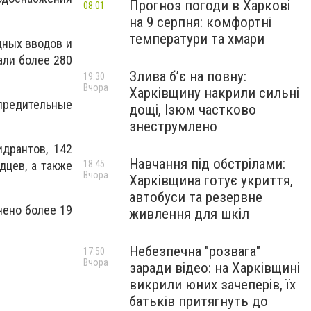
Прогноз погоди в Харкові
08:01
на 9 серпня: комфортні
температури та хмари
дных вводов и
али более 280
Злива б’є на повну:
19:30
Вчора
Харківщину накрили сильні
упредительные
дощі, Ізюм частково
знеструмлено
дрантов, 142
Навчання під обстрілами:
дцев, а также
18:45
Вчора
Харківщина готує укриття,
автобуси та резервне
чено более 19
живлення для шкіл
Небезпечна "розвага"
17:50
Вчора
заради відео: на Харківщині
викрили юних зачеперів, їх
батьків притягнуть до