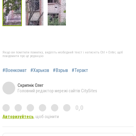
Якщо ви помітили помилку, виділіть необхідний текст і натисніть Ctrl + Enter, щоб
повідомити про це редакцію
#Военкомат
#Харьков
#Взрыв
#Теракт
Скрипнік Олег
Головний редактор мережі сайтів CitySites
0,0
Авторизуйтесь
, щоб оцінити