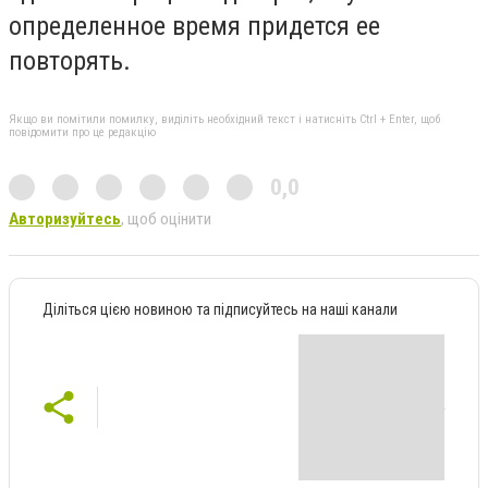
определенное время придется ее
повторять.
Якщо ви помітили помилку, виділіть необхідний текст і натисніть Ctrl + Enter, щоб
повідомити про це редакцію
0,0
Авторизуйтесь
, щоб оцінити
Діліться цією новиною та підписуйтесь на наші канали