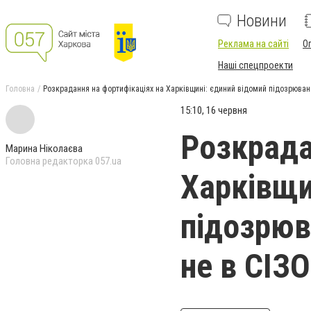
Новини
Реклама на сайті
О
Наші спецпроекти
Головна
Розкрадання на фортифікаціях на Харківщині: єдиний відомий підозрюван
15:10, 16 червня
Розкрада
Марина Ніколаєва
Головна редакторка 057.ua
Харківщи
підозрюв
не в СІЗО