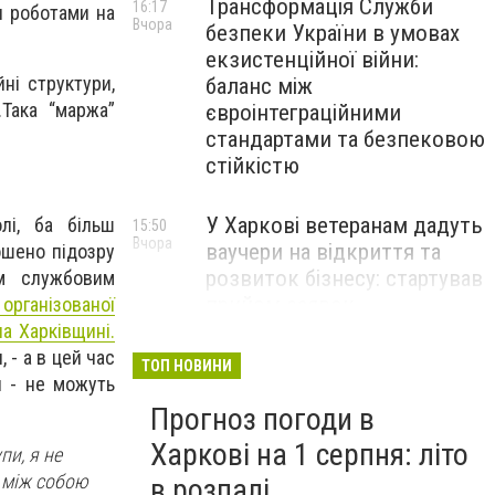
Трансформація Служби
16:17
и роботами на
Вчора
безпеки України в умовах
екзистенційної війни:
ні структури,
баланс між
.Така “маржа”
євроінтеграційними
стандартами та безпековою
стійкістю
У Харкові ветеранам дадуть
лі, ба більш
15:50
Вчора
ваучери на відкриття та
ошено підозру
розвиток бізнесу: стартував
м службовим
прийом заявок
 організованої
а Харківщині.
 - а в цей час
Перевищення швидкості й
14:48
ТОП НОВИНИ
я - не можуть
Вчора
небезпечні маневри: через
Прогноз погоди в
що найчастіше стаються
ДТП на Харківщині
Харкові на 1 серпня: літо
пи, я не
і між собою
в розпалі