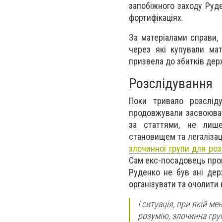
запобіжного заходу Руд
фортифікаціях.
За матеріалами справи, 
через які купували мат
призвела до збитків держа
Розслідування
Поки тривало розслід
продовжували засвоюват
за статтями, не лиш
становищем та легалізац
злочинної групи для роз
Сам екс-посадовець прови
Руденко не був ані де
організувати та очолити
І ситуація, при якій ме
розумію, злочинна груп