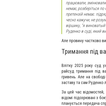
працювали, змінювалис
немає, розберіться по 
претензій немає. підряд
чесно кажучи, не розум
віршику, "я виноватый
Руденко в суді, який в
Але провину частково ви
Тримання під в
Влітку 2025 року суд у
райсуд тримання під ва
гривень. Але на свобод
заставу та сам Руденко л
За цей час відомостей, 
відомі підозрювані з бо
планується передача спр