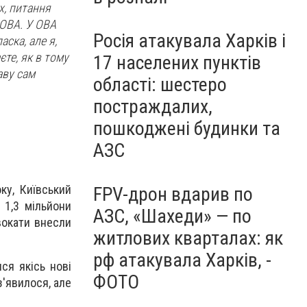
х, питання
 ОВА. У ОВА
Росія атакувала Харків і
аска, але я,
єте, як в тому
17 населених пунктів
аву сам
області: шестеро
постраждалих,
пошкоджені будинки та
АЗС
ку, Київський
FPV-дрон вдарив по
 1,3 мільйони
АЗС, «Шахеди» — по
вокати внесли
житлових кварталах: як
рф атакувала Харків, -
ся якісь нові
ФОТО
з'явилося, але