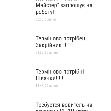
Майстер" запрошує на
роботу!
00:00, 6 липня
Терміново потрібен
Закрійник !!!
22:32, 30 липня
Терміново потрібні
Швачки!!!!!
18:45, 29 липня
Требуется водитель на