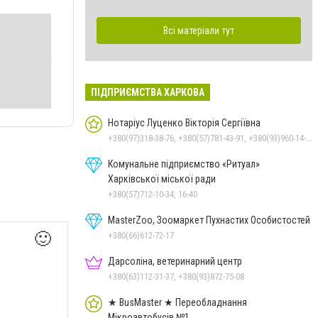
Всі матеріали тут
ПІДПРИЄМСТВА ХАРКОВА
Нотаріус Луценко Вікторія Сергіївна
+380(97)318-38-76, +380(57)781-43-91, +380(93)960-14-40
Комунальне підприємство «Ритуал»
Харківської міської ради
+380(57)712-10-34, 16-40
MasterZoo, Зоомаркет Пухнастих Особистостей
🙂
+380(66)612-72-17
Дарсоліна, ветеринарний центр
+380(63)112-31-37, +380(93)872-75-08
★ BusMaster ★ Переобладнання
Мікроавтобусів №1