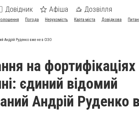
Довідник
Афіша
Дозвілля
голошення
Погода
Нерухомість
Карта міста
Довідкова
Питан
ий Андрій Руденко вже не в СІЗО
ння на фортифікаціях
ні: єдиний відомий
аний Андрій Руденко 