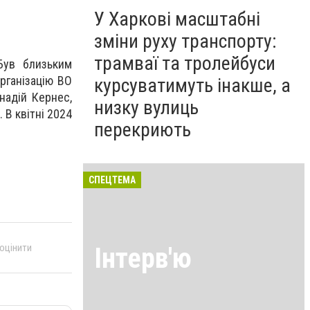
У Харкові масштабні
зміни руху транспорту:
трамваї та тролейбуси
Був близьким
організацію ВО
курсуватимуть інакше, а
ннадій Кернес
,
низку вулиць
В квітні 2024
перекриють
СПЕЦТЕМА
 оцінити
Інтерв'ю