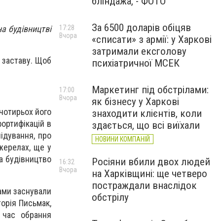
бліндажа, - ФОТО
За 6500 доларів обіцяв
а будівництві
17:28
Вчора
«списати» з армії: у Харкові
затримали ексголову
 заставу. Щоб
психіатричної МСЕК
Маркетинг під обстрілами:
17:00
Вчора
як бізнесу у Харкові
чотирьох його
знаходити клієнтів, коли
фортифікацій в
здається, що всі виїхали
ідування, про
НОВИНИ КОМПАНІЙ
жерелах, ще у
на будівництво
Росіяни вбили двох людей
16:32
Вчора
на Харківщині: ще четверо
постраждали внаслідок
тами заснували
обстрілу
торія Письмак,
 час обрання