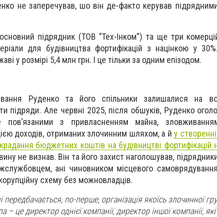
енко не заперечував, шо він де-факто керував підрядним
основний підрядник (ТОВ “Тех-Інком”) та ще три комерцій
еріали для будівництва фортифікацій з націнкою у 30%
ві у розмірі 5,4 млн грн. І це тільки за одним епізодом.
ування Руденко та його спільники залишалися на во
и підряди. Але червні 2025, після обшуків, Руденко огол
е пов’язаними з привласненням майна, зловживання
ією доходів, отриманих злочинним шляхом, а й
у створенні
крадання бюджетних коштів на будівництві фортифікацій н
ну не визнав. Він та його захист наголошував, підрядники,
ржслужбовцем, ані чиновником місцевого самоврядуванн
 корупційну схему без можновладців.
ні передбачається, по-перше, організація якоїсь злочинної гру
а – це директор однієї компанії, директор іншої компанії, як