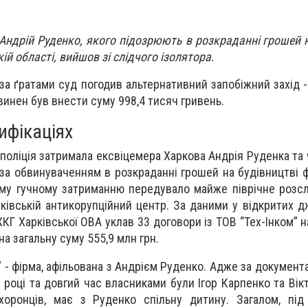
Андрій Руденко, якого підозрюють в розкраданні грошей н
ій області, вийшов зі слідчого ізолятора.
за ґратами суд погодив альтернативний запобіжний захід -
винен був внести суму 998,4 тисяч гривень.
ифікаціях
поліція затримала ексвіцемера Харкова Андрія Руденка та 
, за обвинуваченням в розкраданні грошей на будівництві 
ьому гучному затриманню передувало майже піврічне розсл
ківській антикорупційний центр. За даними у відкритих д
КГ Харківської ОВА уклав 33 договори із ТОВ “Тех-Інком” 
а загальну суму 555,9 млн грн.
” - фірма, афільована з Андрієм Руденко. Адже за докумен
8 році та довгий час власниками були Ігор Карпенко та Вік
хоронців, має з Руденко спільну дитину. Загалом, під