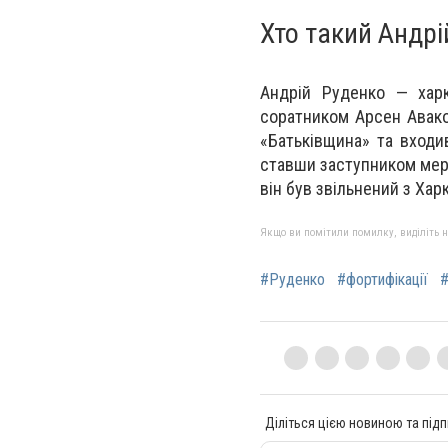
Хто такий Андрі
Андрій Руденко — харк
соратником
Арсен Авак
«Батьківщина» та входи
ставши заступником мера
він був звільнений з Хар
Якщо ви помітили помилку, виділіть нео
#Руденко
#фортифікації
#
Діліться цією новиною та підп