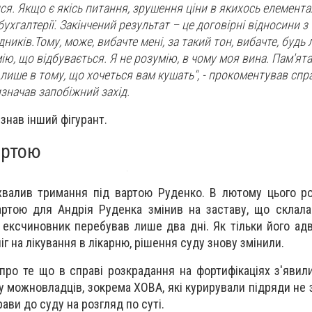
я. Якщо є якісь питання, зрушення ціни в якихось елемента
бухгалтерії. Закінчений результат – це договірні відносини з
ників.Тому, може, вибачте мені, за такий тон, вибачте, будь л
ію, що відбувається. Я не розумію, в чому моя вина. Пам'ята
 лише в тому, що хочеться вам кушать", - прокоментував спр
изначав запобіжний захід.
знав інший фігурант.
артою
хвалив тримання під вартою Руденко. В лютому цього ро
ртою для Андрія Руденка змінив на заставу, що склала
і ексчиновник перебував лише два дні. Як тільки його ад
іг на лікування в лікарню, рішення суду знову змінили.
про те що в справі розкрадання на фортифікаціях з'явили
ку можновладців, зокрема ХОВА, які курирували підряди не 
ави до суду на розгляд по суті.