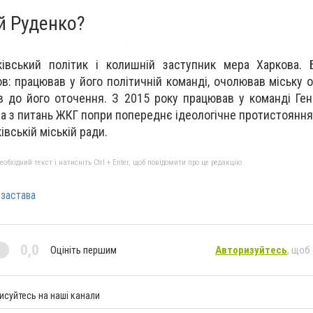
й Руденко?
івський політик і колишній заступник мера Харкова. 
ов
: працював у його політичній команді, очолював міську 
в до його оточення. З 2015 року працював у команді
Ге
 з питань ЖКГ попри попереднє ідеологічне протистояння. 
ківській міській ради.
бхідний текст і натисніть Ctrl + Enter, щоб повідомити про це редакцію
застава
0,0
Оцініть першим
Авторизуйтесь
, щоб
исуйтесь на наші канали