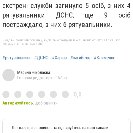
екстрені служби загинуло 5 осіб, з них 4
рятувальники ДСНС, ще 9 осіб
постраждало, з них 6 рятувальники.
Якщо ви помітили помилку, виділіть необхідний текст і натисніть Ctrl + Enter, щоб
повідомити про це редакцію
#рятувальники
#ДСНС
#Харків
#загибель
#Клименко
Марина Ніколаєва
Головна редакторка 057.ua
0,0
Авторизуйтесь
, щоб оцінити
Діліться цією новиною та підписуйтесь на наші канали