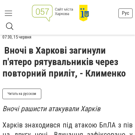
Рус
07:30, 15 червня
Вночі в Харкові загинули
п'ятеро рятувальників через
повторний приліт, - Клименко
Читать на русском
Вночі рашисти атакували Харків
Харків знаходився під атакою БпЛА з пів
на другу ночі. Влучання зафіксовано у