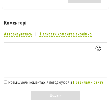
Коментарі
Авторизуватись
Написати коментар анонімно
🙂
Розміщуючи коментар, я погоджуюся з
Правилами сайту
Додати