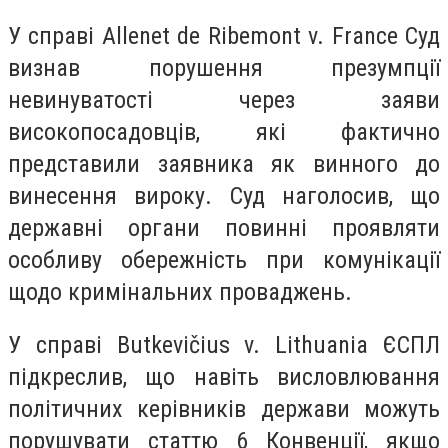
У справі Allenet de Ribemont v. France Суд
визнав порушення презумпції
невинуватості через заяви
високопосадовців, які фактично
представили заявника як винного до
винесення вироку. Суд наголосив, що
державні органи повинні проявляти
особливу обережність при комунікації
щодо кримінальних проваджень.
У справі Butkevičius v. Lithuania ЄСПЛ
підкреслив, що навіть висловлювання
політичних керівників держави можуть
порушувати статтю 6 Конвенції, якщо