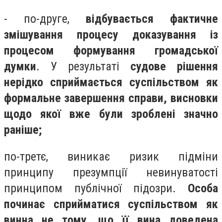
- по-друге,
відбувається фактичне
змішування процесу доказування із
процесом формування громадської
думки
. У результаті
судове рішення
нерідко сприймається суспільством як
формальне завершення справи, висновки
щодо якої вже були зроблені значно
раніше;
по-третє, виникає ризик підміни
принципу презумпції невинуватості
принципом публічної підозри.
Особа
починає сприйматися суспільством як
винна не тому, що її вина доведена