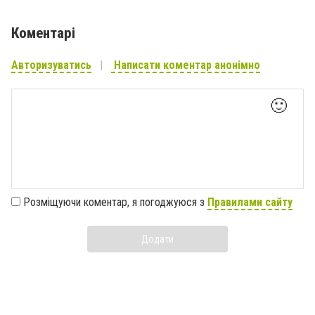
Коментарі
Авторизуватись
Написати коментар анонімно
🙂
Розміщуючи коментар, я погоджуюся з
Правилами сайту
Додати