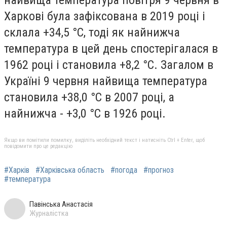
Харкові була зафіксована в 2019 році і
склала +34,5 °С, тоді як найнижча
температура в цей день спостерігалася в
1962 році і становила +8,2 °С. Загалом в
Україні 9 червня найвища температура
становила +38,0 °С в 2007 році, а
найнижча - +3,0 °С в 1926 році.
Якщо ви помітили помилку, виділіть необхідний текст і натисніть Ctrl + Enter, щоб
повідомити про це редакцію
#Харків
#Харківська область
#погода
#прогноз
#температура
Павінська Анастасія
Журналістка