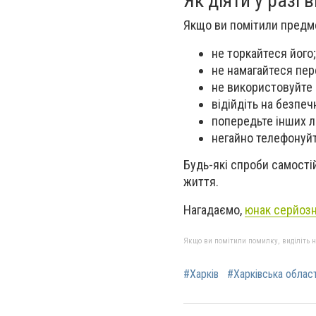
Як діяти у разі
Якщо ви помітили предме
не торкайтеся його;
не намагайтеся пер
не використовуйте 
відійдіть на безпеч
попередьте інших л
негайно телефонуйт
Будь-які спроби самост
життя.
Нагадаємо,
юнак серйозн
Якщо ви помітили помилку, виділіть нео
#Харків
#Харківська облас