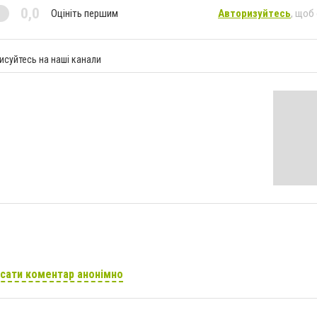
0,0
Оцініть першим
Авторизуйтесь
, щоб
исуйтесь на наші канали
сати коментар анонімно