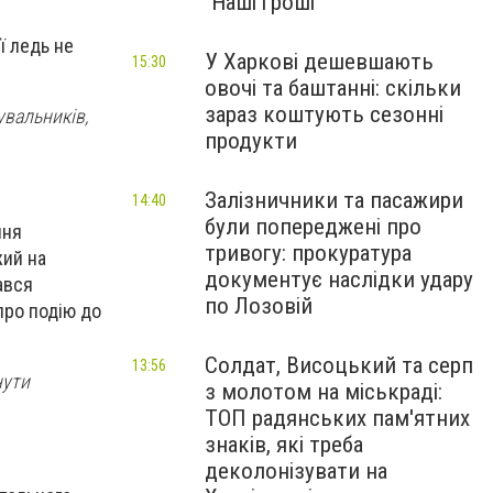
"Наші гроші"
ї ледь не
У Харкові дешевшають
15:30
овочі та баштанні: скільки
зараз коштують сезонні
увальників,
продукти
Залізничники та пасажири
14:40
були попереджені про
ння
тривогу: прокуратура
жий на
документує наслідки удару
ався
по Лозовій
про подію до
Солдат, Висоцький та серп
13:56
нути
з молотом на міськраді:
ТОП радянських пам'ятних
знаків, які треба
деколонізувати на