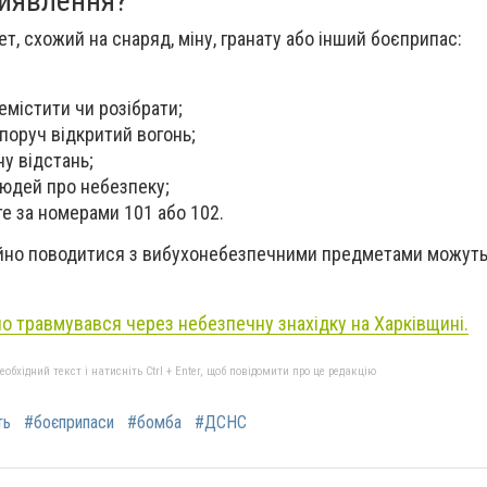
 виявлення?
т, схожий на снаряд, міну, гранату або інший боєприпас:
емістити чи розібрати;
поруч відкритий вогонь;
ну відстань;
юдей про небезпеку;
е за номерами 101 або 102.
ійно поводитися з вибухонебезпечними предметами можут
о травмувався через небезпечну знахідку на Харківщині.
бхідний текст і натисніть Ctrl + Enter, щоб повідомити про це редакцію
ть
#боєприпаси
#бомба
#ДСНС