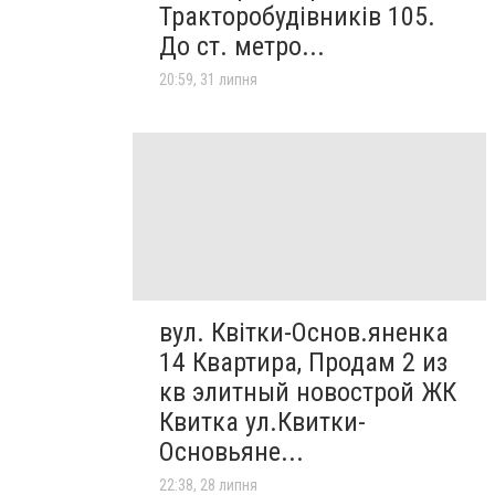
Тракторобудівників 105.
До ст. метро...
20:59, 31 липня
вул. Квітки-Основ.яненка
14 Квартира, Продам 2 из
кв элитный новострой ЖК
Квитка ул.Квитки-
Основьяне...
22:38, 28 липня