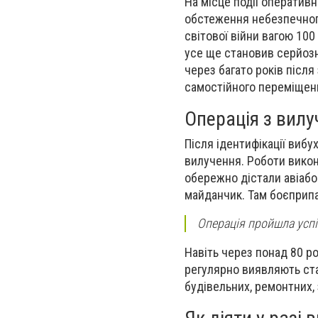
На місце події оперативн
обстеження небезпечного
світової війни вагою 100
усе ще становив серйозн
через багато років післ
самостійного переміщен
Операція з вил
Після ідентифікації виб
вилучення. Роботи викон
обережно дістали авіабом
майданчик. Там боєприп
Операція пройшла успі
Навіть через понад 80 ро
регулярно виявляють ста
будівельних, ремонтних,