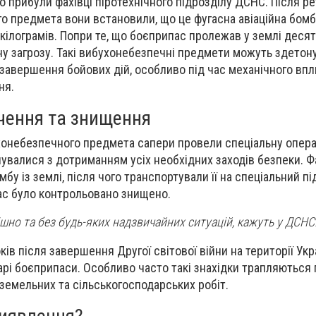
о прибули фахівці піротехнічного підрозділу ДСНС. Після р
 предмета вони встановили, що це фугасна авіаційна бомба
 кілограмів. Попри те, що боєприпас пролежав у землі десятк
у загрозу. Такі вибухонебезпечні предмети можуть здетону
я завершення бойових дій, особливо під час механічного вп
ня.
учення та знищення
ухонебезпечного предмета сапери провели спеціальну опера
увалися з дотриманням усіх необхідних заходів безпеки. Ф
бу із землі, після чого транспортували її на спеціальний п
ас було контрольовано знищено.
шно та без будь-яких надзвичайних ситуацій, кажуть у ДСНС
ків після завершення Другої світової війни на території Укр
рі боєприпаси. Особливо часто такі знахідки трапляються 
 земельних та сільськогосподарських робіт.