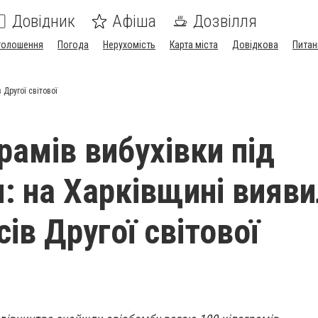
Довідник
Афіша
Дозвілля
голошення
Погода
Нерухомість
Карта міста
Довідкова
Питан
 Другої світової
рамів вибухівки під
: на Харківщині вияви
ів Другої світової