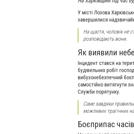
На Харківщині під час б
У місті Лозова Харківськ
завершилися надзвичайн
На щастя, чоловік не 
розповідають вони.
Як виявили неб
Інцидент стався на тери
будівельних робіт госпо
вибухонебезпечний боєпр
самостійно витягнути зна
Служби порятунку.
Саме завдяки правильн
можливих трагічних на
Боєприпас часів