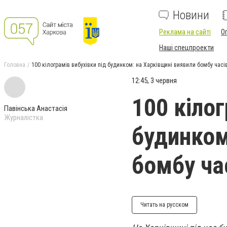
Новини
Реклама на сайті
О
Наші спецпроекти
Головна
100 кілограмів вибухівки під будинком: на Харківщині виявили бомбу часів
12:45, 3 червня
100 кілог
Павінська Анастасія
Журналістка
будинком
бомбу час
Читать на русском