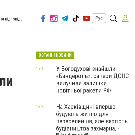
Рус
ня-відповідь
ОСТАННІ НОВИНИ
У Богодухові знайшли
17:10
«Бандероль»: сапери ДСНС
ли
вилучили залишки
новітньої ракети РФ
На Харківщині вперше
16:20
будують житло для
переселенців, але вартість
будівництва захмарна, -