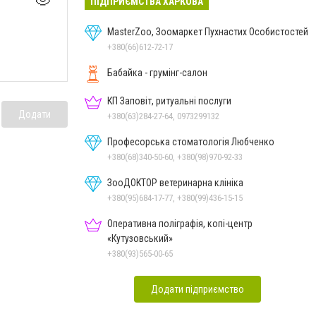
ПІДПРИЄМСТВА ХАРКОВА
MasterZoo, Зоомаркет Пухнастих Особистостей
+380(66)612-72-17
Бабайка - грумінг-салон
КП Заповіт, ритуальні послуги
Додати
+380(63)284-27-64, 0973299132
Професорська стоматологія Любченко
+380(68)340-50-60, +380(98)970-92-33
ЗооДОКТОР ветеринарна клініка
+380(95)684-17-77, +380(99)436-15-15
Оперативна поліграфія, копі-центр
«Кутузовський»
+380(93)565-00-65
Додати підприємство