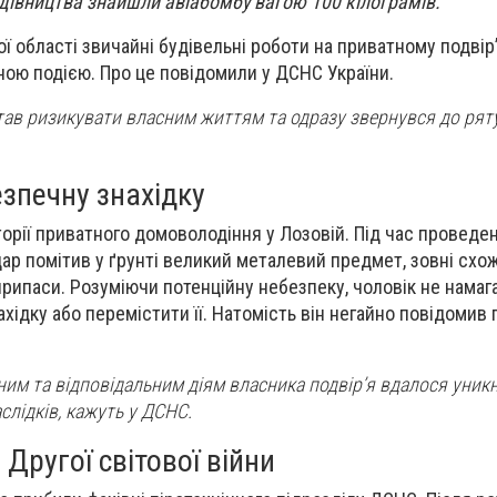
удівництва знайшли авіабомбу вагою 100 кілограмів.
ої області звичайні будівельні роботи на приватному подвір’
ою подією. Про це повідомили у ДСНС України.
став ризикувати власним життям та одразу звернувся до рят
езпечну знахідку
торії приватного домоволодіння у Лозовій. Під час проведе
дар помітив у ґрунті великий металевий предмет, зовні схо
ипаси. Розуміючи потенційну небезпеку, чоловік не намаг
хідку або перемістити її. Натомість він негайно повідомив 
им та відповідальним діям власника подвір’я вдалося уник
слідків, кажуть у ДСНС.
 Другої світової війни