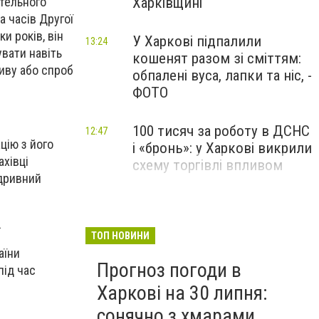
етельного
Харківщині
 часів Другої
и років, він
У Харкові підпалили
13:24
вати навіть
кошенят разом зі сміттям:
ливу або спроб
обпалені вуса, лапки та ніс, -
ФОТО
100 тисяч за роботу в ДСНС
12:47
цію з його
і «бронь»: у Харкові викрили
ахівці
схему торгівлі впливом
ідривний
Не відкривайте ці листи:
12:28
шахраї масово видають
.
себе за Міненерго
ТОП НОВИНИ
аїни
Прогноз погоди в
під час
Харкові на 30 липня:
сонячно з хмарами