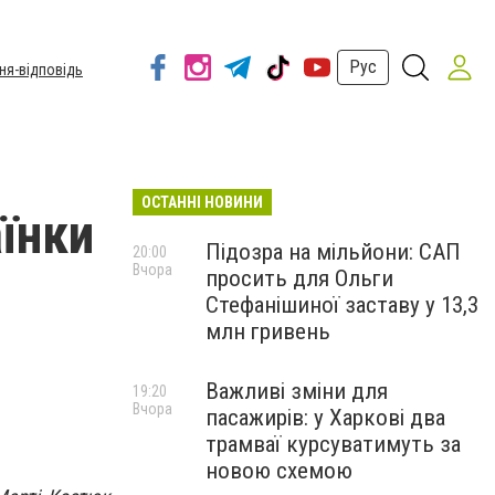
Рус
ня-відповідь
ОСТАННІ НОВИНИ
аїнки
Підозра на мільйони: САП
20:00
Вчора
просить для Ольги
Стефанішиної заставу у 13,3
млн гривень
Важливі зміни для
19:20
Вчора
пасажирів: у Харкові два
трамваї курсуватимуть за
новою схемою