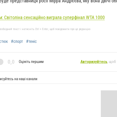
уде представниця росії Мірра Андрєєва, яку вона двічі об
м:
Світоліна
сенсаційно виграла суперфінал WTA 1000
бхідний текст і натисніть Ctrl + Enter, щоб повідомити про це редакцію
стюк
#спорт
#теніс
0,0
Оцініть першим
Авторизуйтесь
, щоб
исуйтесь на наші канали