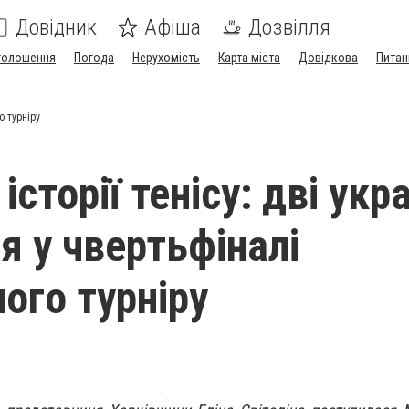
Довідник
Афіша
Дозвілля
голошення
Погода
Нерухомість
Карта міста
Довідкова
Питан
о турніру
історії тенісу: дві укр
я у чвертьфіналі
ого турніру