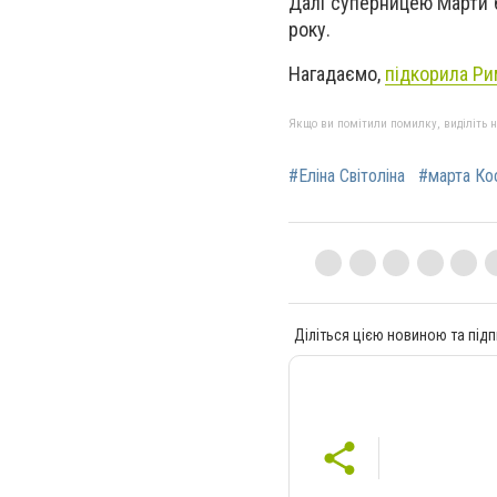
Далі суперницею Марти б
року.
Нагадаємо,
підкорила Ри
Якщо ви помітили помилку, виділіть нео
#Еліна Світоліна
#марта Ко
Діліться цією новиною та підп