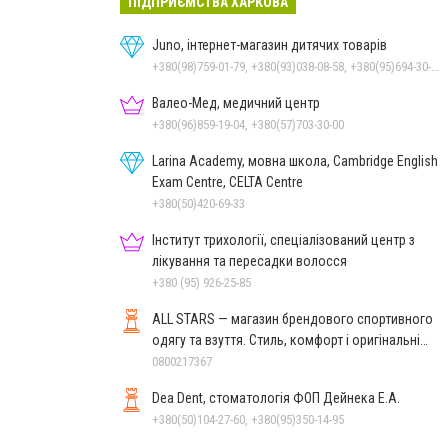
ПІДПРИЄМСТВА ХАРКОВА
Juno, інтернет-магазин дитячих товарів
+380(98)759-01-79, +380(93)038-08-58, +380(95)694-30-36
Валео-Мед, медичний центр
+380(96)859-19-04, +380(57)703-30-00
Larina Academy, мовна школа, Сambridge English
Exam Centre, CELTA Centre
+380(50)420-69-33
Інститут трихології, спеціалізований центр з
лікування та пересадки волосся
+380 (95) 926-25-85
ALL STARS — магазин брендового спортивного
одягу та взуття. Стиль, комфорт і оригінальні
моделі
0800217367
Dea Dent, стоматологія ФОП Дейнека Е.А.
+380(50)104-27-60, +380(95)350-14-95