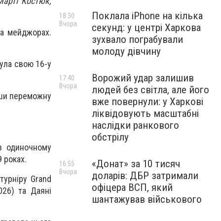
Марті Костюк,
Поклала iPhone на кілька
18:30
Вчора
секунд: у центрі Харкова
на мейджорах.
зухвало пограбували
молоду дівчину
була свою 16-у
Ворожий удар залишив
17:40
Вчора
людей без світла, але його
вши переможну
вже повернули: у Харкові
ліквідовують масштабні
наслідки ранкового
обстрілу
 в одиночному
 роках.
«Донат» за 10 тисяч
16:55
Вчора
доларів: ДБР затримали
турніру Grand
офіцера ВСП, який
026) та Даяні
шантажував військового