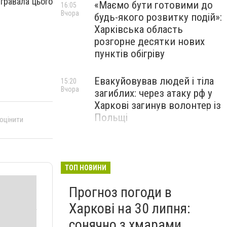
ігравала цього
«Маємо бути готовими до
16:05
Вчора
будь-якого розвитку подій»:
Харківська область
розгорне десятки нових
пунктів обігріву
Евакуйовував людей і тіла
15:20
Вчора
загиблих: через атаку рф у
Харкові загинув волонтер із
Польщі
 оцінити
Елітні авто за 3,2 мільйона
14:35
Вчора
"зникли" з декларації: у
Харкові викрили члена
ТОП НОВИНИ
ЕКОПФО
Прогноз погоди в
Харкові на 30 липня:
сонячно з хмарами