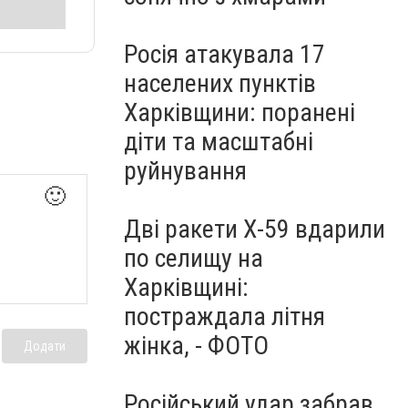
Росія атакувала 17
населених пунктів
Харківщини: поранені
діти та масштабні
руйнування
🙂
Дві ракети Х-59 вдарили
по селищу на
Харківщині:
постраждала літня
жінка, - ФОТО
Додати
Російський удар забрав