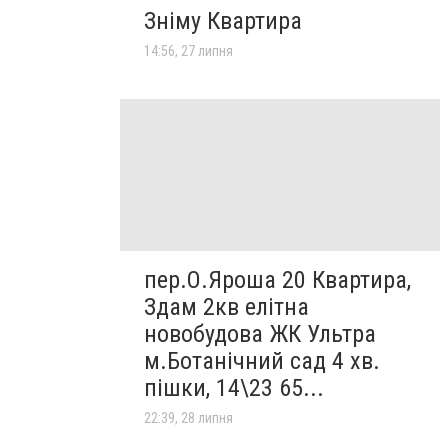
Зніму Квартира
14:56, 27 липня
пер.О.Яроша 20 Квартира,
Здам 2кв елітна
новобудова ЖК Ультра
м.Ботанічний сад 4 хв.
пішки, 14\23 65...
22:39, 28 липня