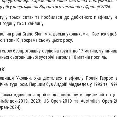
 представниця Харківщини Еліна Світоліна поступилася 
ербі у чвертьфіналі Відкритого чемпіонату Франції 2026.
у у трьох сетах та пробилася до дебютного півфіналу 
 годину та 51 хвилину.
ал на рівні Grand Slam між двома українками, і Костюк здо
 з топ-10, зокрема сьому цього року.
 свою безпрограшну серію на грунті до 17 матчів, зупини
їхньої сьогоднішньої зустрічі виграла 10 матчів поспіль.
юк
авниця України, яка дісталася півфіналу Ролан Гаррос
ічим турніром. Першим був Андрій Медведєв у 1993 та 1999
аїнкам вдавалося пройти до півфіналу в одиночній сітці 
(Вімблдон-2019, 2023; US Open-2019 та Australian Open-2
Open-2024).