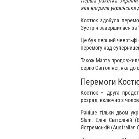
Перша ракетка України,
яка виграла українське д
Костюк здобула перемог
Зустріч завершилася за 1
Це був перший чвертьфін
перемогу над суперницею
Також Марта продовжила
серію Світоліної, яка до 
Перемоги Кост
Костюк – друга предст
розряді включно з чолов
Раніше тільки двом укр
Slam: Еліні Світоліній 
Ястремській (Australian 