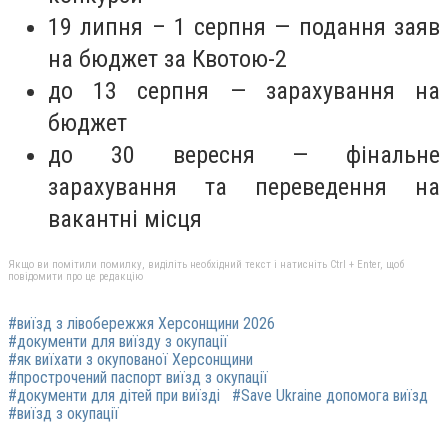
19 липня – 1 серпня — подання заяв
на бюджет за Квотою-2
до 13 серпня — зарахування на
бюджет
до 30 вересня — фінальне
зарахування та переведення на
вакантні місця
Якщо ви помітили помилку, виділіть необхідний текст і натисніть Ctrl + Enter, щоб
повідомити про це редакцію
#виїзд з лівобережжя Херсонщини 2026
#документи для виїзду з окупації
#як виїхати з окупованої Херсонщини
#прострочений паспорт виїзд з окупації
#документи для дітей при виїзді
#Save Ukraine допомога виїзд
#виїзд з окупації