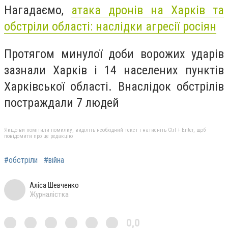
Нагадаємо,
атака дронів на Харків та
обстріли
області: наслідки агресії росіян
Протягом минулої доби ворожих ударів
зазнали Харків і 14 населених пунктів
Харківської області. Внаслідок обстрілів
постраждали 7 людей
Якщо ви помітили помилку, виділіть необхідний текст і натисніть Ctrl + Enter, щоб
повідомити про це редакцію
#обстріли
#війна
Аліса Шевченко
Журналістка
0,0