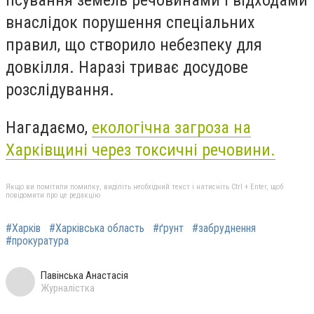
псування земель речовинами і відходами
внаслідок порушення спеціальних
правил, що створило небезпеку для
довкілля. Наразі триває досудове
розслідування.
Нагадаємо,
екологічна загроза на
Харківщині через токсичні речовини.
Якщо ви помітили помилку, виділіть необхідний текст і натисніть Ctrl + Enter, щоб
повідомити про це редакцію
#Харків
#Харківська область
#ґрунт
#забруднення
#прокуратура
Павінська Анастасія
Журналістка