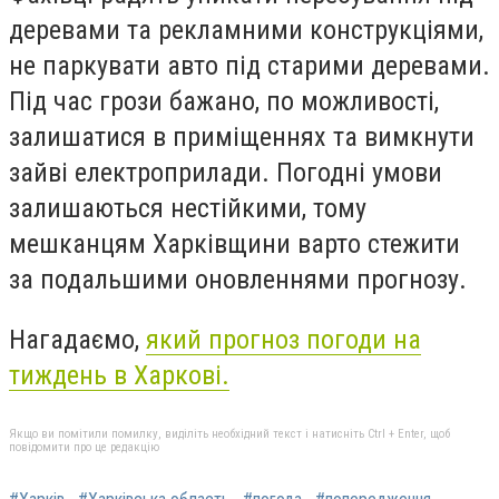
деревами та рекламними конструкціями,
не паркувати авто під старими деревами.
Під час грози бажано, по можливості,
залишатися в приміщеннях та вимкнути
зайві електроприлади. Погодні умови
залишаються нестійкими, тому
мешканцям Харківщини варто стежити
за подальшими оновленнями прогнозу.
Нагадаємо,
який прогноз погоди на
тиждень в Харкові.
Якщо ви помітили помилку, виділіть необхідний текст і натисніть Ctrl + Enter, щоб
повідомити про це редакцію