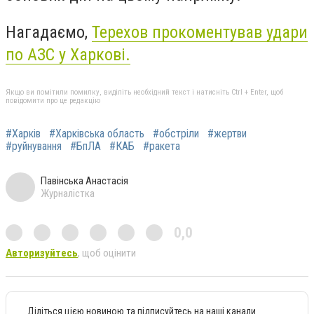
Нагадаємо,
Терехов прокоментував удари
по АЗС у Харкові.
Якщо ви помітили помилку, виділіть необхідний текст і натисніть Ctrl + Enter, щоб
повідомити про це редакцію
#Харків
#Харківська область
#обстріли
#жертви
#руйнування
#БпЛА
#КАБ
#ракета
Павінська Анастасія
Журналістка
0,0
Авторизуйтесь
, щоб оцінити
Діліться цією новиною та підписуйтесь на наші канали