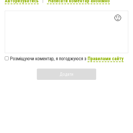
Авторизуватись
Написати коментар анонімно
🙂
Розміщуючи коментар, я погоджуюся з
Правилами сайту
Додати