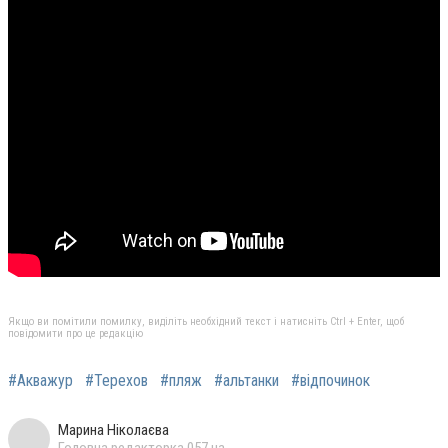
Якщо ви помітили помилку, виділіть необхідний текст і натисніть Ctrl + Enter, щоб
повідомити про це редакцію
#Акважур
#Терехов
#пляж
#альтанки
#відпочинок
Марина Ніколаєва