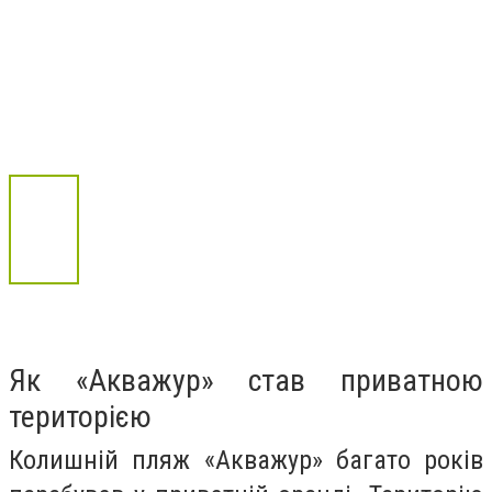
Як «Акважур» став приватною
територією
Колишній пляж «Акважур» багато років