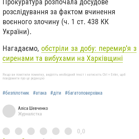
Прокуратура розпочала досудове
розслідування за фактом вчинення
воєнного злочину (ч. 1 ст. 438 КК
України).
Нагадаємо,
обстріли
за добу: перемир'я з
сиренами та вибухами на Харківщині
Якщо ви помітили помилку, виділіть необхідний текст і натисніть Ctrl + Enter, щоб
повідомити про це редакцію
#безпілотник
#атака
#діти
#багатоповерхівка
Аліса Шевченко
Журналістка
0,0