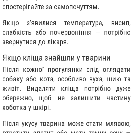
спостерігайте за самопочуттям.
Якщо з’явилися температура, висип,
слабкість або почервоніння — потрібно
звернутися до лікаря.
Якщо кліща знайшли у тварини
Після кожної прогулянки слід оглядати
собаку або кота, особливо вуха, шию та
живіт. Видаляти кліща потрібно дуже
обережно, щоб не залишити частину
хоботка у шкірі.
Після укусу тварина може стати млявою,
втратити апетит або мати темну сечу —