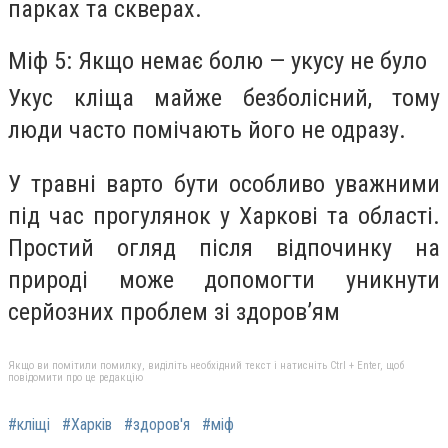
парках та скверах.
Міф 5: Якщо немає болю — укусу не було
Укус кліща майже безболісний, тому
люди часто помічають його не одразу.
У травні варто бути особливо уважними
під час прогулянок у Харкові та області.
Простий огляд після відпочинку на
природі може допомогти уникнути
серйозних проблем зі здоров’ям
Якщо ви помітили помилку, виділіть необхідний текст і натисніть Ctrl + Enter, щоб
повідомити про це редакцію
#кліщі
#Харків
#здоров'я
#міф