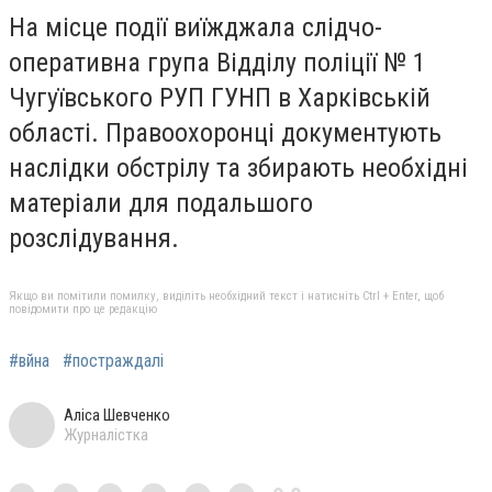
На місце події виїжджала слідчо-
оперативна група Відділу поліції № 1
Чугуївського РУП ГУНП в Харківській
області. Правоохоронці документують
наслідки обстрілу та збирають необхідні
матеріали для подальшого
розслідування.
Якщо ви помітили помилку, виділіть необхідний текст і натисніть Ctrl + Enter, щоб
повідомити про це редакцію
#вйна
#постраждалі
Аліса Шевченко
Журналістка