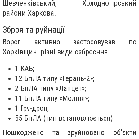
Шевченківський, Холодногірський
райони Харкова.
Зброя та руйнації
Ворог активно застосовував по
Харківщині різні види озброєння:
1 КАБ;
12 БпЛА типу «Герань-2»;
2 БпЛА типу «Ланцет»;
11 БпЛА типу «Молнія»;
1 fpv-дрон;
55 БпЛА (тип встановлюється).
Пошкоджено та зруйновано обʼєкти