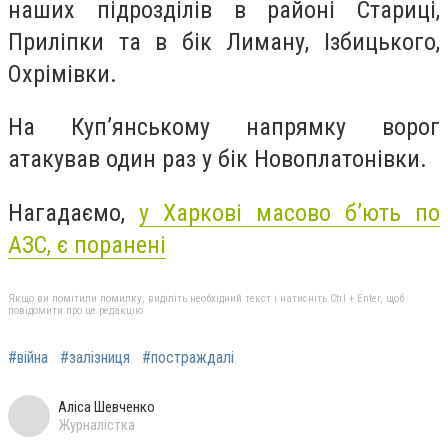
наших підрозділів в районі Стариці,
Приліпки та в бік Лиману, Ізбицького,
Охрімівки.
На Куп’янському напрямку ворог
атакував один раз у бік Новоплатонівки.
Нагадаємо,
у Харкові масово б’ють по
АЗС, є поранені
Якщо ви помітили помилку, виділіть необхідний текст і натисніть Ctrl + Enter, щоб
повідомити про це редакцію
#війна
#залізниця
#постраждалі
Аліса Шевченко
Журналістка