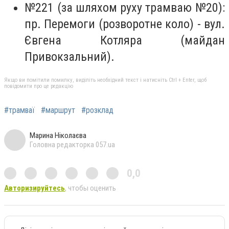
№221 (за шляхом руху трамваю №20):
пр. Перемоги (розворотне коло) - вул.
Євгена Котляра (майдан
Привокзальний).
Якщо ви помітили помилку, виділіть необхідний текст і натисніть Ctrl + Enter, щоб
повідомити про це редакцію
#трамваї
#маршрут
#розклад
Марина Ніколаєва
Головна редакторка 057.ua
0,0
Авторизируйтесь
, чтобы оценить