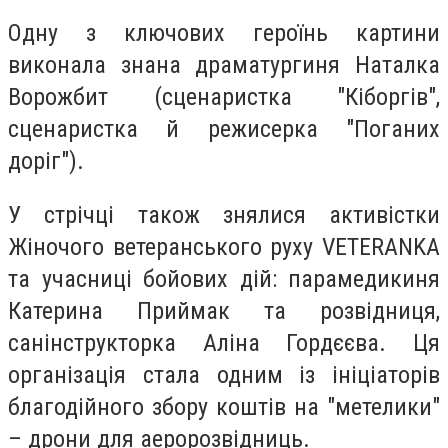
Одну з ключових героїнь картини
виконала знана драматургиня Наталка
Ворожбит (сценаристка "Кіборгів",
сценаристка й режисерка "Поганих
доріг").
У стрічці також знялися активістки
Жіночого ветеранського руху VETERANKA
та учасниці бойових дій: парамедикиня
Катерина Приймак та розвідниця,
санінструкторка Аліна Гордєєва. Ця
організація стала одним із ініціаторів
благодійного збору коштів на "метелики"
– дрони для аеророзвідниць.