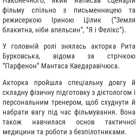
Наконечного, який написав сценарій
фільму спільно з письменницею та
режисеркою Іриною Цілик ("Земля
блакитна, ніби апельсин", "Я і Фелікс").
У головній ролі знялась акторка Рита
Бурковська, відома за стрічкою
"Парфенон" Мантаса Кведаравічюса.
Акторка пройшла спеціальну довгу й
складну фізичну підготовку з дієтологом і
персональним тренером, щоб схуднути й
набрати вагу під час фільмування. Вона
також навчилася основ тактичної
медицини та роботи з безпілотниками.