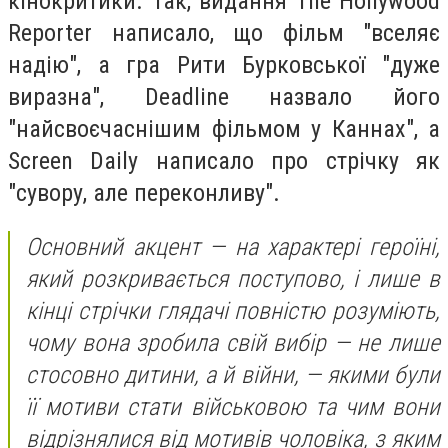
кінокритики. Так, видання The Hollywood
Reporter написало, що фільм "вселяє
надію", а гра Рити Бурковської "дуже
виразна", Deadline назвало його
"найсвоєчаснішим фільмом у Каннах", а
Screen Daily написало про стрічку як
"сувору, але переконливу".
Основний акцент — на характері героїні,
який розкривається поступово, і лише в
кінці стрічки глядачі повністю розуміють,
чому вона зробила свій вибір — не лише
стосовно дитини, а й війни, — якими були
її мотиви стати військовою та чим вони
відрізнялися від мотивів чоловіка, з яким