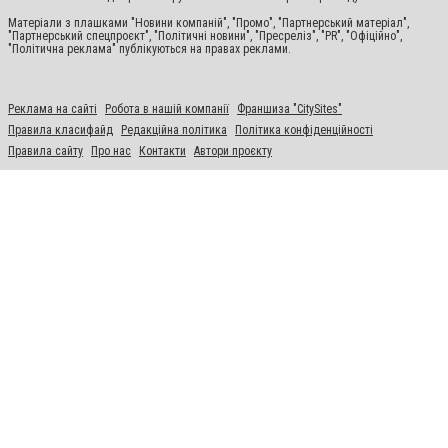
Матеріали з плашками "Новини компаній", "Промо", "Партнерський матеріал",
"Партнерський спецпроєкт", "Політичні новини", "Пресреліз", "PR", "Офіційно",
"Політична реклама" публікуються на правах реклами.
Реклама на сайті
Робота в нашій компанії
Франшиза "CitySites"
Правила класифайд
Редакційна політика
Політика конфіденційності
Правила сайту
Про нас
Контакти
Автори проєкту