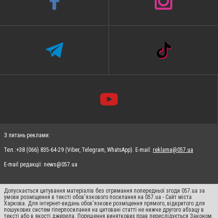
З питань реклами:
Тел.:+38 (066) 835-64-29 (Viber, Telegram, WhatsApp). E-mail:
reklama@057.ua
E-mail редакції:
news@057.ua
Допускається цитування матеріалів без отримання попередньої згоди 057.ua за
умови розміщення в тексті обов'язкового посилання на 057.ua - Сайт міста
Харкова. Для інтернет-видань обов'язкове розміщення прямого, відкритого для
пошукових систем гіперпосилання на цитовані статті не нижче другого абзацу в
тексті або в якості джерела. Порушення виняткових прав переслідується Законом.