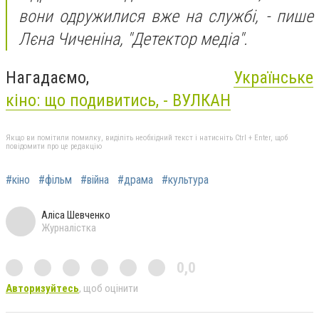
вони одружилися вже на службі, - пише
Лєна Чиченіна, "Детектор медіа".
Нагадаємо,
Українське
кіно:
що
подивитись,
- ВУЛКАН
Якщо ви помітили помилку, виділіть необхідний текст і натисніть Ctrl + Enter, щоб
повідомити про це редакцію
#кіно
#фільм
#війна
#драма
#культура
Аліса Шевченко
Журналістка
0,0
Авторизуйтесь
, щоб оцінити