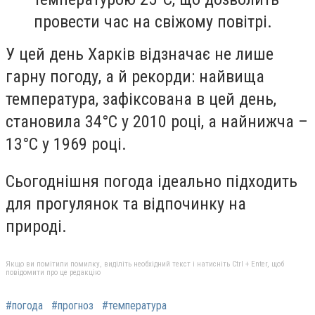
провести час на свіжому повітрі.
У цей день Харків відзначає не лише
гарну погоду, а й рекорди: найвища
температура, зафіксована в цей день,
становила 34°C у 2010 році, а найнижча –
13°C у 1969 році.
Сьогоднішня погода ідеально підходить
для прогулянок та відпочинку на
природі.
Якщо ви помітили помилку, виділіть необхідний текст і натисніть Ctrl + Enter, щоб
повідомити про це редакцію
#погода
#прогноз
#температура