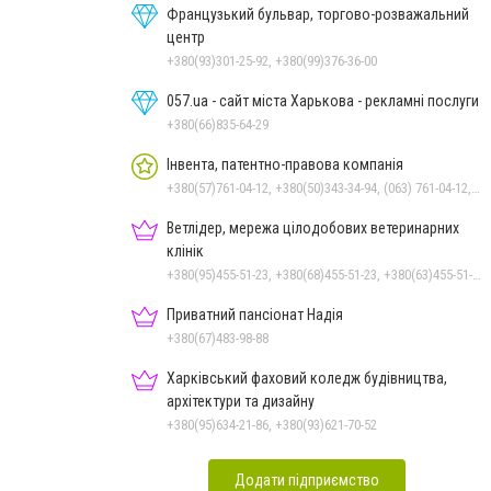
Французький бульвар, торгово-розважальний
центр
+380(93)301-25-92, +380(99)376-36-00
057.ua - сайт міста Харькова - рекламні послуги
+380(66)835-64-29
Інвента, патентно-правова компанія
+380(57)761-04-12, +380(50)343-34-94, (063) 761-04-12, 0673928555, (066) 392-85-55
Ветлідер, мережа цілодобових ветеринарних
клінік
+380(95)455-51-23, +380(68)455-51-23, +380(63)455-51-23
Приватний пансіонат Надія
+380(67)483-98-88
Харківський фаховий коледж будівництва,
архітектури та дизайну
+380(95)634-21-86, +380(93)621-70-52
Додати підприємство