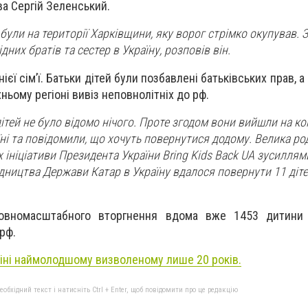
ва Сергій Зеленський.
 були на території Харківщини, яку ворог стрімко окупував.
дних братів та сестер в Україну, розповів він.
ієї сім’ї. Батьки дітей були позбавлені батьківських прав, а
хньому регіоні вивіз неповнолітніх до рф.
тей не було відомо нічого. Проте згодом вони вийшли на кон
ні та повідомили, що хочуть повернутися додому. Велика ро
 ініціативи Президента України Bring Kids Back UA зусиллям
ництва Держави Катар в Україну вдалося повернути 11 діте
повномасштабного вторгнення вдома вже 1453 дитини
 рф.
іні наймолодшому визволеному лише 20 років.
бхідний текст і натисніть Ctrl + Enter, щоб повідомити про це редакцію