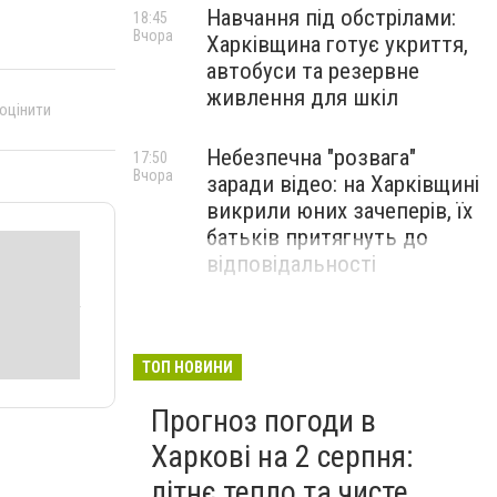
Навчання під обстрілами:
18:45
Вчора
Харківщина готує укриття,
автобуси та резервне
живлення для шкіл
 оцінити
Небезпечна "розвага"
17:50
Вчора
заради відео: на Харківщині
викрили юних зачеперів, їх
батьків притягнуть до
відповідальності
ТОП НОВИНИ
Прогноз погоди в
Харкові на 2 серпня:
літнє тепло та чисте