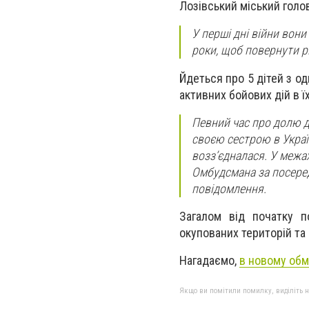
Лозівський міський голо
У перші дні війни вони
роки, щоб повернути рі
Йдеться про 5 дітей з одн
активних бойових дій в ї
Певний час про долю ді
своєю сестрою в Украї
возз’єдналася. У межах
Омбудсмана за посеред
повідомлення.
Загалом від початку 
окупованих територій та
Нагадаємо,
в новому обм
Якщо ви помітили помилку, виділіть нео