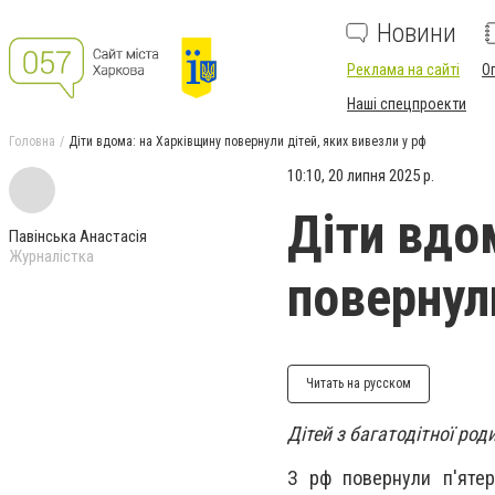
Новини
Реклама на сайті
О
Наші спецпроекти
Головна
Діти вдома: на Харківщину повернули дітей, яких вивезли у рф
10:10, 20 липня 2025 р.
Діти вдо
Павінська Анастасія
Журналістка
повернули
Читать на русском
Дітей з багатодітної роди
З рф повернули п'ятер