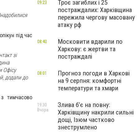
Троє загиблих і 25
09:23
постраждалих: Харківщина
 Знадобилися
пережила чергову масовану
атаку рф
 опікун під час
Московити вдарили по
08:40
Харкову: є жертви та
такт зі
постраждалі
дина
и Офісу
Прогноз погоди в Харкові
08:01
й, додали до
на 9 серпня: комфортні
температури та хмари
 з тимчасово
Злива б’є на повну:
19:30
Вчора
Харківщину накрили сильні
дощі, Ізюм частково
знеструмлено