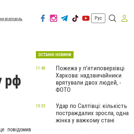
Рус
ня-відповідь
ОСТАННІ НОВИНИ
Пожежа у п’ятиповерхівці
11:48
Харкова: надзвичайники
у рф
врятували двох людей, -
ФОТО
Удар по Салтівці: кількість
10:33
постраждалих зросла, одна
жінка у важкому стані
це повідомив