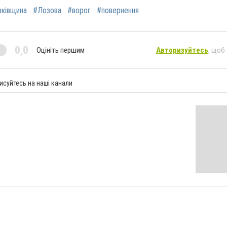
рківщина
#Лозова
#ворог
#повернення
0,0
Оцініть першим
Авторизуйтесь
, щоб
исуйтесь на наші канали