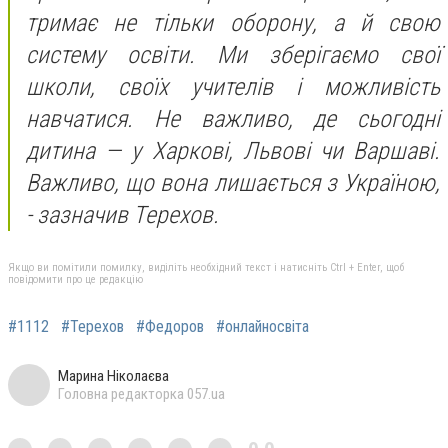
тримає не тільки оборону, а й свою
систему освіти. Ми зберігаємо свої
школи, своїх учителів і можливість
навчатися. Не важливо, де сьогодні
дитина — у Харкові, Львові чи Варшаві.
Важливо, що вона лишається з Україною,
- зазначив Терехов.
Якщо ви помітили помилку, виділіть необхідний текст і натисніть Ctrl + Enter, щоб
повідомити про це редакцію
#1112
#Терехов
#Федоров
#онлайносвіта
Марина Ніколаєва
Головна редакторка 057.ua