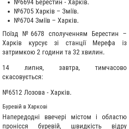
№6694 Берестин - Харків.
№6705 Харків – Зміїв.
№6704 Зміїв – Харків.
Поїзд №6678 сполученням Берестин –
Харків курсує зі станції Мерефа із
затримкою 2 години та 32 хвилин.
14 липня, завтра, тимчасово
скасовується:
№6512 Лозова - Харків.
Буревій в Харкові
Напередодні ввечері містом і областю
пронісся буревій, швидкість відру