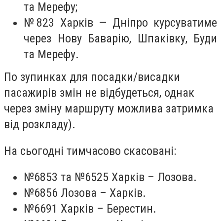
та Мерефу;
№823 Харків — Дніпро курсуватиме
через Нову Баварію, Шпаківку, Буди
та Мерефу.
По зупинках для посадки/висадки
пасажирів змін не відбудеться, однак
через зміну маршруту можлива затримка
від розкладу).
На сьогодні тимчасово скасовані:
№6853 та №6525 Харків – Лозова.
№6856 Лозова – Харків.
№6691 Харків – Берестин.