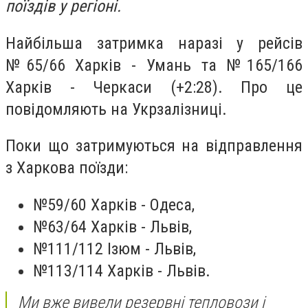
поїздів у регіоні.
Найбільша затримка наразі у рейсів
№65/66 Харків - Умань та №165/166
Харків - Черкаси (+2:28). Про це
повідомляють на Укрзалізниці.
Поки що затримуються на відправлення
з Харкова поїзди:
№59/60 Харків - Одеса,
№63/64 Харків - Львів,
№111/112 Ізюм - Львів,
№113/114 Харків - Львів.
Ми вже вивели резервні тепловози і