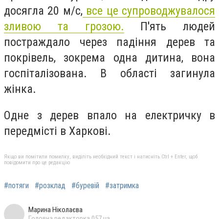
досягла 20 м/с,
все це супроводжувалося
зливою та грозою.
П'ять людей
постраждало через падіння дерев та
покрівель, зокрема одна дитина, вона
госпіталізована. В області загинула
жінка.
Одне з дерев впало на електричку в
передмісті в Харкові.
Якщо ви помітили помилку, виділіть необхідний текст і натисніть Ctrl + Enter, щоб
повідомити про це редакцію
#потяги
#розклад
#буревій
#затримка
Марина Ніколаєва
Головна редакторка 057.ua