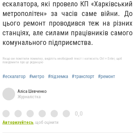
ескалатора, які провело КП «Харківський
метрополітен» за часів саме війни. До
цього ремонт проводився теж на різних
станціях, але силами працівників самого
комунального підприємства.
Якщо ви помітили помилку, виділіть необхідний текст і натисніть Ctrl + Enter, щоб
повідомити про це редакцію
#ескалатор
#метро
#підземка
#транспорт
#ремонт
Аліса Шевченко
Журналістка
0,0
Авторизуйтесь
, щоб оцінити