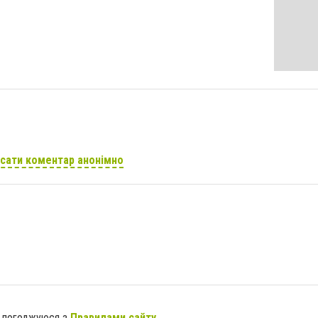
сати коментар анонімно
я погоджуюся з
Правилами сайту