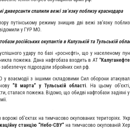
і диверсанти спалили вежі зв’язку поблизу краснодара
опору путінському режиму знищив дві вежі зв’язку поблиз
овідомили у ГУР МО.
обази російських окупантів в Калузькій та Тульській обла
 успішного удару по базі «роснєфті», що у населеному пу
иникла пожежа. Дана нафтобаза входить в АТ
"Калуганефте
 забезпечує підрозділи збройних сил рф.
О у взаємодії з іншими складовими Сил оборони атакува
нову
“8 марта” у Тульській області
. На цьому об’єкті
ти, сталася пожежа. Відомо, що обидві нафтобази задіяні 
мії.
 ворожі об’єктах на тимчасово окупованих територіях. Укр
каційну станцію “Небо-СВУ”
на тимчасово окупованій Хер