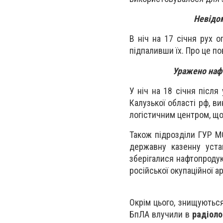
Невідом
В ніч на 17 січня рух 
підпаливши їх. Про це п
Уражено нафт
У ніч на 18 січня після
Калузької області рф, в
логістичним центром, що
Також підрозділи ГУР М
державну казенну уста
зберігалися нафтопродук
російської окупаційної ар
Окрім цього, знищуються
БпЛА влучили в
радіоло