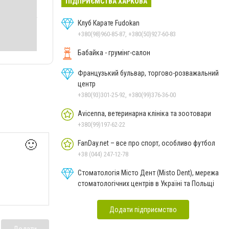
ПІДПРИЄМСТВА ХАРКОВА
Клуб Карате Fudokan
+380(98)960-85-87, +380(50)927-60-83
Бабайка - грумінг-салон
Французький бульвар, торгово-розважальний
центр
+380(93)301-25-92, +380(99)376-36-00
Avicenna, ветеринарна клініка та зоотовари
+380(99)197-62-22
🙂
FanDay.net – все про спорт, особливо футбол
+38 (044) 247-12-78
Стоматологія Місто Дент (Misto Dent), мережа
стоматологічних центрів в Україні та Польщі
Додати підприємство
Додати