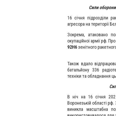
Сили оборони 
16 січня підрозділи ра
агресора на території Бє
Зокрема, атаковано по
окупаційної армії рф. П
92Н6
зенітного ракетног
Також вдало відпрацюва
батальйону 336 радіот
техніки та обладнання ць
Сил
В ніч на 16 січня 20
Воронезькій області рф.
виникла масштабна пож
використовувалося для з