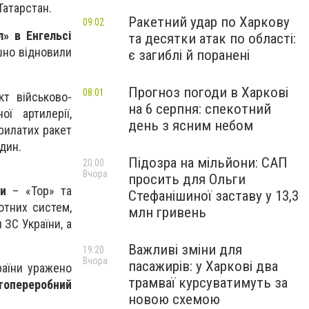
 Татарстан.
Ракетний удар по Харкову
09:02
л» в Енгельсі
та десятки атак по області:
шно відновили
є загиблі й поранені
Прогноз погоди в Харкові
08:01
кт військово-
на 6 серпня: спекотний
ї артилерії,
день з ясним небом
крилатих ракет
один.
Підозра на мільйони: САП
20:00
Вчора
просить для Ольги
и
– «Тор» та
Стефанішиної заставу у 13,3
отних систем,
млн гривень
 ЗС України, а
Важливі зміни для
19:20
Вчора
пасажирів: у Харкові два
раїни уражено
трамваї курсуватимуть за
топереробний
новою схемою