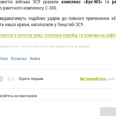
ракетні війська ЗСУ уразили
комплекс «Бук-М3»
та
р
о ракетного комплексу С-300.
авдаватимуть подібних ударів до повного припинення збр
ти нашої країни, наголосили у Генштабі ЗСУ.
пантів з початку року: полонені корейці та пожежа на нафто
бхідний текст і натисніть Ctrl + Enter, щоб повідомити про це редакцію
бази
#пожежа
#війна
0,0
Оцініть першим
Авторизуйтесь
, щоб
исуйтесь на наші канали