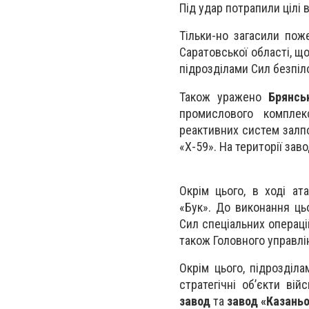
Під удар потрапили цілі 
Тільки-но загасили пож
Саратовської області, щ
підрозділами Сил безпіл
Також уражено
Брянсь
промислового комплек
реактивних систем залпо
«Х-59». На території зав
Окрім цього, в ході а
«Бук». До виконання ць
Сил спеціальних операцій
також Головного управлі
Окрім цього, підрозділ
стратегічні об’єкти ві
завод
та
завод «Казань