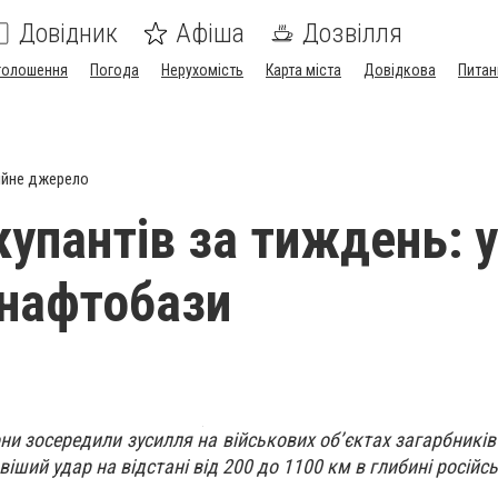
Довідник
Афіша
Дозвілля
голошення
Погода
Нерухомість
Карта міста
Довідкова
Питан
ійне джерело
упантів за тиждень: у
нафтобази
и зосередили зусилля на військових об’єктах загарбників 
іший удар на відстані від 200 до 1100 км в глибині російсь