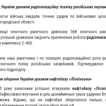
України уразили радіолокаційну техніку російських окупан
кетні війська завдали точних ударів по військових ціля
лгородської області.
зиції зенітного ракетного дивізіону 568 зенітного ра
ро успішне ураження свідчить припинення роботи
радіолокац
о комплексу С-400.
ли наші ракетники і по позиціях радіолокаційної роти ра
ехнічного полку російських загарбників. Підтверджено
ого підрозділу.
и оборони України уразили нафтобазу «Ліскінська»
25 року захисники успішно атакували
нафтобазу «Ліскі
 Зафіксовано влучання в ціль щонайменше трьох ударних Бп
ежа. Відомо, що на нафтобазі зберігалося пальне, я
абезпечення потреб окупаційної армії рф.