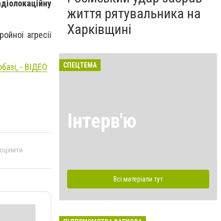
адіолокаційну
життя рятувальника на
Харківщині
ойної агресії
СПЕЦТЕМА
базі, - ВІДЕО
Інтерв'ю
 оцінити
Всі матеріали тут