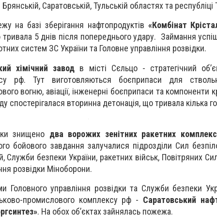
в Брянській, Саратовській, Тульській областях та республіці
ежу на базі зберігання нафтопродуктів
«Комбінат Кріста
о тривала 5 днів після попереднього удару. Займання успі
отних систем ЗС України та Головне управління розвідки.
кий хімічний завод
в місті Сєльцо - стратегічний об’є
су рф. Тут виготовляються боєприпаси для ствольно
вого вогню, авіації, інженерні боєприпаси та компоненти 
оду спостерігалася вторинна детонація, що тривала кілька г
таки знищено
два ворожих зенітних ракетних комплекс
ого бойового завдання залучалися підрозділи Сил безпіл
, Служби безпеки України, ракетних військ, Повітряних Сил
ння розвідки Міноборони.
ами Головного управління розвідки та Служби безпеки Ук
йськово-промислового комплексу рф -
Саратовський наф
оргсинтез»
. На обох об’єктах зайнялась пожежа.