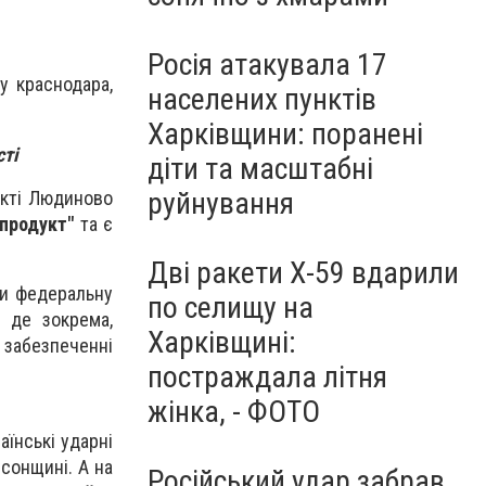
Росія атакувала 17
у краснодара,
населених пунктів
Харківщини: поранені
сті
діти та масштабні
руйнування
нкті Людиново
продукт"
та є
Дві ракети Х-59 вдарили
ли федеральну
по селищу на
, де зокрема,
Харківщині:
у забезпеченні
постраждала літня
жінка, - ФОТО
аїнські ударні
сонщині. А на
Російський удар забрав