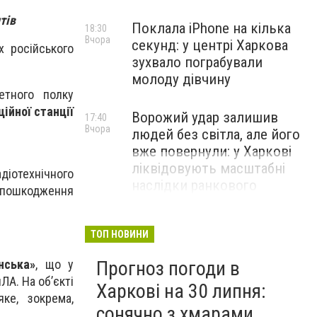
тів
Поклала iPhone на кілька
18:30
Вчора
секунд: у центрі Харкова
х російського
зухвало пограбували
молоду дівчину
кетного полку
ійної станції
Ворожий удар залишив
17:40
Вчора
людей без світла, але його
вже повернули: у Харкові
ліквідовують масштабні
діотехнічного
наслідки ранкового
 пошкодження
обстрілу
ТОП НОВИНИ
Прогноз погоди в
нська»
, що у
ЛА. На об’єкті
Харкові на 30 липня:
ке, зокрема,
сонячно з хмарами