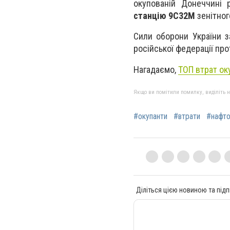
окупованій Донеччині 
станцію 9С32М
зенітног
Сили оборони України з
російської федерації про
Нагадаємо,
ТОП втрат оку
Якщо ви помітили помилку, виділіть нео
#окупанти
#втрати
#нафто
Діліться цією новиною та підп