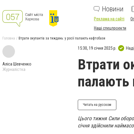
Новини
Реклама на сайті
О
Наші спецпроекти
Головна
Втрати окупантів за тиждень: у росії палають нафтобази
15:30, 19 січня 2025 р.
Над
Втрати ок
Аліса Шевченко
Журналістка
палають 
Читать на русском
Цього тижня Сили оборон
січня здійснили наймасов