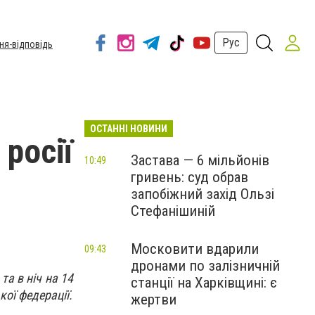
Рус
ня-відповідь
ОСТАННІ НОВИНИ
 росії
Застава — 6 мільйонів
10:49
гривень: суд обрав
запобіжний захід Ользі
Стефанішиній
Московити вдарили
09:43
дронами по залізничній
та в ніч на 14
станції на Харківщині: є
кої федерації.
жертви