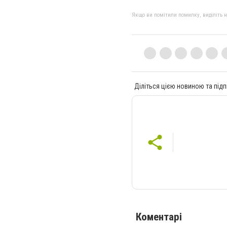
Якщо ви помітили помилку, виділіть нео
Діліться цією новиною та підп
Коментарі