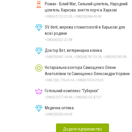
Роман - Білий Маг, Сильний цілитель, Народний
цілитель Харкова. зняття порчі в Харкові
+380(67)122-22-55, +380(50)044-43-00
SV dent, мережа стоматологій в Харькові для
всієї родини
+380(66)522-22-48
Доктор Вет, ветеринарна клініка
+380(93)047-14-94, +380(68)787-33-28, +380(95)185-59-47
Нотаріальна контора Самощенко Олени
Анатоліївни та Самощенко Олександри Ігорівни
+380 (50) 770-24-14, +380(67)574-29-20
Готельний комплекс "Губернія"
+380(67)577-90-49, +380(66)122-47-27
Медична оптика
+380(50)505-65-09
Додати підприємство