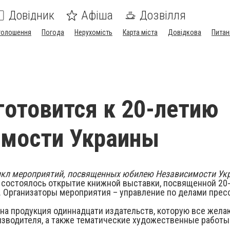
Довідник
Афіша
Дозвілля
голошення
Погода
Нерухомість
Карта міста
Довідкова
Питан
готовится к 20-летию
имости Украины
икл мероприятий, посвященных юбилею Независимости Ук
 состоялось открытие книжной выставки, посвященной 20
 Организаторы мероприятия – управление по делами прес
на продукция одиннадцати издательств, которую все жела
изводителя, а также тематические художественные работы