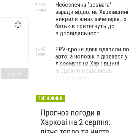
Небезпечна "розвага"
17:50
Вчора
заради відео: на Харківщині
викрили юних зачеперів, їх
🙂
батьків притягнуть до
відповідальності
FPV-дрони двічі вдарили по
16:45
Вчора
авто, а чоловік підірвався у
лісосмузі: на Харківщині
місцевий мешканець
Додати
втратив руку
ТОП НОВИНИ
Прогноз погоди в
Харкові на 2 серпня:
літнє тепло та чисте