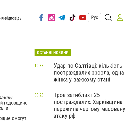
Рус
ня-відповідь
ОСТАННІ НОВИНИ
Удар по Салтівці: кількість
10:33
постраждалих зросла, одна
жінка у важкому стані
Троє загиблих і 25
09:23
раины.
постраждалих: Харківщина
-й годовщине
сы и
пережила чергову масовану
атаку рф
ющие смогут
.