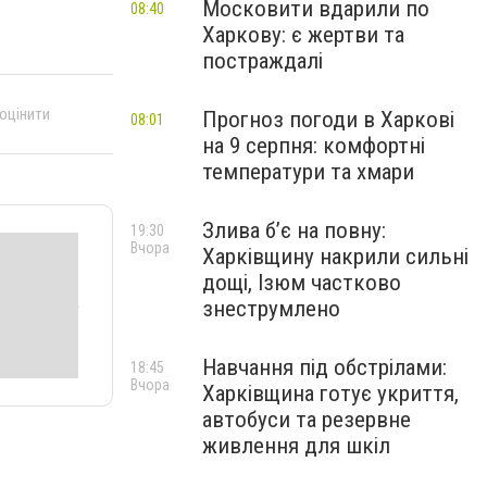
Московити вдарили по
08:40
Харкову: є жертви та
постраждалі
 оцінити
Прогноз погоди в Харкові
08:01
на 9 серпня: комфортні
температури та хмари
Злива б’є на повну:
19:30
Вчора
Харківщину накрили сильні
дощі, Ізюм частково
знеструмлено
Навчання під обстрілами:
18:45
Вчора
Харківщина готує укриття,
автобуси та резервне
живлення для шкіл