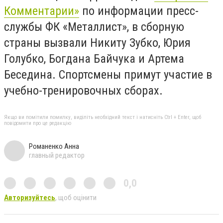
Комментарии»
по информации пресс-
службы ФК «Металлист», в сборную
страны вызвали Никиту Зубко, Юрия
Голубко, Богдана Байчука и Артема
Беседина. Спортсмены примут участие в
учебно-тренировочных сборах.
Якщо ви помітили помилку, виділіть необхідний текст і натисніть Ctrl + Enter, щоб
повідомити про це редакцію
Романенко Анна
главный редактор
0,0
Авторизуйтесь
, щоб оцінити