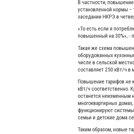
В частности, повышение
установленной нормы – 
заседании НКРЭ в четвер
«То есть если я потреблю
повышенный на 30%», - 
Такая же схема повышен
оборудованных кухонным
числе в сельской местно
составляет 250 кВт/ч в 
Повышение тарифов не к
кВт/ч соответственно. К
останется неизменным н
многоквартирных домах,
функционируют системы
семьи и детские дома с
Таким образом, новые т