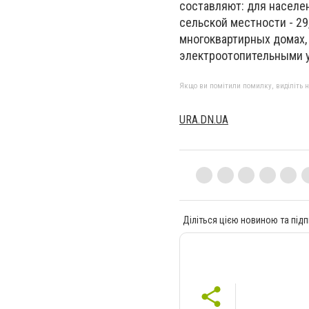
составляют: для населени
сельской местности - 29,
многоквартирных домах,
электроотопительными уст
Якщо ви помітили помилку, виділіть нео
URA.DN.UA
Діліться цією новиною та підп