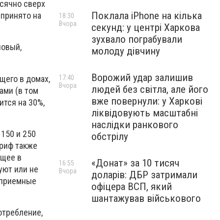
есячно сверх
Поклала iPhone на кілька
 принято на
18:30
Вчора
секунд: у центрі Харкова
зухвало пограбували
новый,
молоду дівчину
Ворожий удар залишив
щего в домах,
17:40
Вчора
людей без світла, але його
ами (в том
вже повернули: у Харкові
ится на 30%,
ліквідовують масштабні
наслідки ранкового
150 и 250
обстрілу
ариф также
ющее в
«Донат» за 10 тисяч
16:55
уют или не
Вчора
доларів: ДБР затримали
 приемные
офіцера ВСП, який
шантажував військового
отребление,