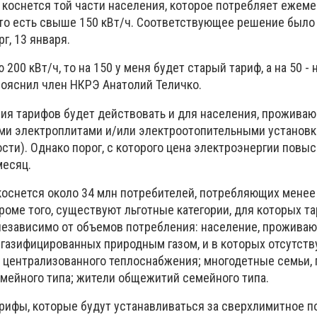
 коснется той части населения, которое потребляет ежем
то есть свыше 150 кВт/ч. Соответствующее решение было
г, 13 января.
 200 кВт/ч, то на 150 у меня будет старый тариф, а на 50 - 
пояснил член НКРЭ Анатолий Теличко.
ия тарифов будет действовать и для населения, проживаю
и электроплитами и/или электроотопительными установк
сти). Однако порог, с которого цена электроэнергии повыс
месяц.
оснется около 34 млн потребителей, потребляющих менее 
роме того, существуют льготные категории, для которых т
езависимо от объемов потребления: население, прожива
 газифицированных природным газом, и в которых отсутств
 централизованного теплоснабжения; многодетные семьи,
емейного типа; жители общежитий семейного типа.
арифы, которые будут устанавливаться за сверхлимитное п