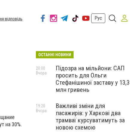
Рус
ня-відповідь
ОСТАННІ НОВИНИ
Підозра на мільйони: САП
20:00
Вчора
просить для Ольги
Стефанішиної заставу у 13,3
млн гривень
Важливі зміни для
19:20
Вчора
пасажирів: у Харкові два
ещание
трамваї курсуватимуть за
т на 30%.
новою схемою