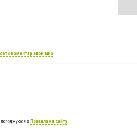
сати коментар анонімно
я погоджуюся з
Правилами сайту