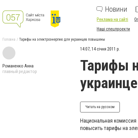
Новини
Реклама на сайті
О
Наші спецпроекти
Головна
Тарифы на электроэнергию для украинцев повышены
14:07, 14 січня 2011 р.
Тарифы н
Романенко Анна
главный редактор
украинц
Читать на русском
Национальная комиссия 
повысить тарифы на эле