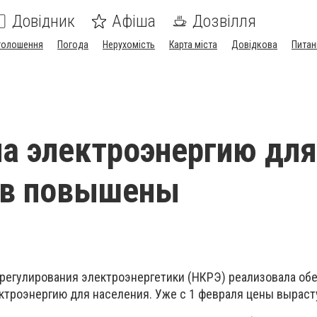
Довідник
Афіша
Дозвілля
голошення
Погода
Нерухомість
Карта міста
Довідкова
Питан
а электроэнергию для
ев повышены
регулирования электроэнергетики (НКРЭ) реализовала об
ктроэнергию для населения. Уже с 1 февраля цены вырасту