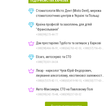
ПІДПРИЄМСТВА ХАРКОВА
Стоматологія Місто Дент (Misto Dent), мережа
стоматологічних центрів в Україні та Польщі
Країна професій та захоплень для дітей
"Франсільванія"
+380(99)273-44-77
Дім престарілих Турбота та затишок у Харкові
+380(98)466-96-91, +380(66)763-42-53, +380(57)756-43-18
Elcars, автосервіс та СТО
+380(73)331-34-34
Лікар - нарколог Чуєв Юрій Федорович,
лікування алкоголізму, нікотинової залежності,
ігроманії
+380(67)573-82-11, +380(63)419-90-10, +380(50)777-63-18
Авто-Максимум, СТО на Павловому Полі
+380(99)242-70-48, +380(99)237-03-32