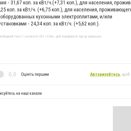
я - 31,67 коп. за кВт/ч.(+7,31 коп.), для населения, прожи
25 коп. за кВт/ч. (+6,75 коп.), для населения, проживающег
 оборудованных кухонными электроплитами, и/или
ановками - 24,34 коп. за кВт/ч. (+5,62 коп.).
бхідний текст і натисніть Ctrl + Enter, щоб повідомити про це редакцію
0,0
Оцініть першим
Авторизуйтесь
, щоб
исуйтесь на наші канали