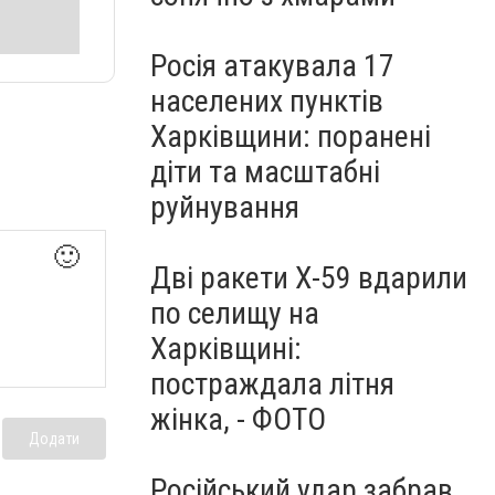
Росія атакувала 17
населених пунктів
Харківщини: поранені
діти та масштабні
руйнування
🙂
Дві ракети Х-59 вдарили
по селищу на
Харківщині:
постраждала літня
жінка, - ФОТО
Додати
Російський удар забрав