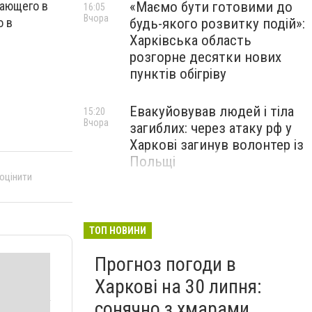
вающего в
«Маємо бути готовими до
16:05
Вчора
о в
будь-якого розвитку подій»:
Харківська область
розгорне десятки нових
пунктів обігріву
Евакуйовував людей і тіла
15:20
Вчора
загиблих: через атаку рф у
Харкові загинув волонтер із
Польщі
 оцінити
Елітні авто за 3,2 мільйона
14:35
Вчора
"зникли" з декларації: у
Харкові викрили члена
ТОП НОВИНИ
ЕКОПФО
Прогноз погоди в
Харкові на 30 липня:
сонячно з хмарами