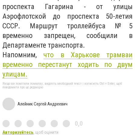
проспекта Гагарина - от улицы
Аэрофлотской до проспекта 50-летия
СССР. Маршрут троллейбуса №5
временно запрещен, сообщили в
Департаменте транспорта.
Напомним,
что в Харькове трамваи
временно перестанут ходить по двум
улицам.
Якщо ви помітили помилку, виділіть необхідний текст і натисніть Ctrl + Enter, щоб
повідомити про це редакцію
Алейник Сергей Андреевич
0,0
Авторизуйтесь
, щоб оцінити