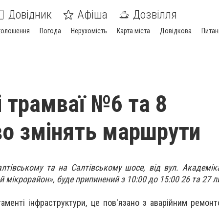
Довідник
Афіша
Дозвілля
голошення
Погода
Нерухомість
Карта міста
Довідкова
Питан
і трамваї №6 та 8
о змінять маршрути
алтівському та на Салтівському шосе, від вул. Академі
 мікрорайон», буде припинений з 10:00 до 15:00 26 та 27 л
аменті інфраструктури, це пов'язано з аварійним ремонт