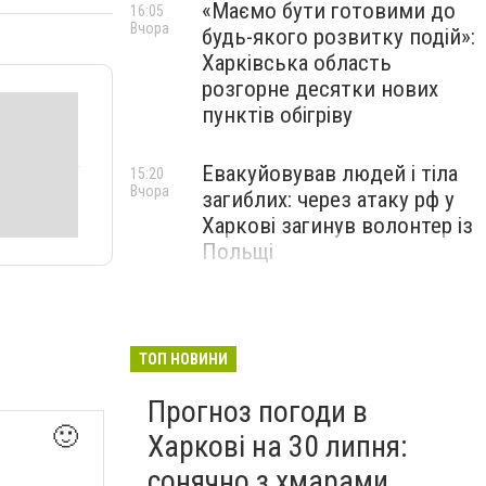
«Маємо бути готовими до
16:05
Вчора
будь-якого розвитку подій»:
Харківська область
розгорне десятки нових
пунктів обігріву
Евакуйовував людей і тіла
15:20
Вчора
загиблих: через атаку рф у
Харкові загинув волонтер із
Польщі
Елітні авто за 3,2 мільйона
14:35
Вчора
"зникли" з декларації: у
Харкові викрили члена
ТОП НОВИНИ
ЕКОПФО
Прогноз погоди в
🙂
Харкові на 30 липня:
сонячно з хмарами