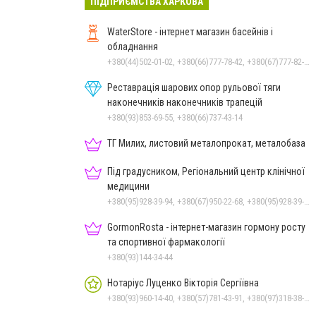
ПІДПРИЄМСТВА ХАРКОВА
WaterStore - інтернет магазин басейнів і
обладнання
+380(44)502-01-02, +380(66)777-78-42, +380(67)777-82-19, +380(67)890-80-80, +380(73)890-80-80, +380(44)502-01-03
Реставрація шарових опор рульової тяги
наконечників наконечників трапецій
+380(93)853-69-55, +380(66)737-43-14
ТГ Милих, листовий металопрокат, металобаза
Під градусником, Регіональний центр клінічної
медицини
+380(95)928-39-94, +380(67)950-22-68, +380(95)928-39-94, +380(57)731-29-20
GormonRosta - інтернет-магазин гормону росту
та спортивної фармакології
+380(93)144-34-44
Нотаріус Луценко Вікторія Сергіївна
+380(93)960-14-40, +380(57)781-43-91, +380(97)318-38-76