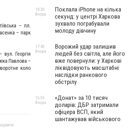
Поклала iPhone на кілька
18:30
Вчора
секунд: у центрі Харкова
зухвало пограбували
іївська – пл.
молоду дівчину
расенка – парк
Ворожий удар залишив
17:40
Вчора
людей без світла, але його
 вул. Георгія
вже повернули: у Харкові
міка Павлова –
ліквідовують масштабні
зворотне коло
наслідки ранкового
обстрілу
«Донат» за 10 тисяч
16:55
Вчора
доларів: ДБР затримали
офіцера ВСП, який
шантажував військового
 оцінити