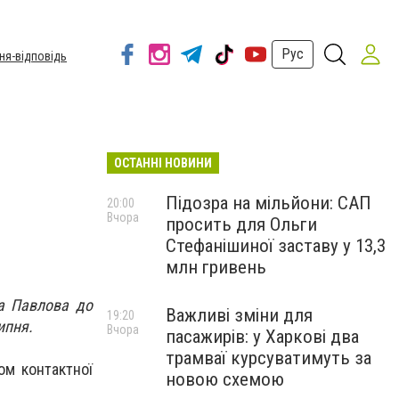
Рус
ня-відповідь
ОСТАННІ НОВИНИ
Підозра на мільйони: САП
20:00
Вчора
просить для Ольги
Стефанішиної заставу у 13,3
млн гривень
ка Павлова до
Важливі зміни для
19:20
ипня.
Вчора
пасажирів: у Харкові два
трамваї курсуватимуть за
ом контактної
новою схемою