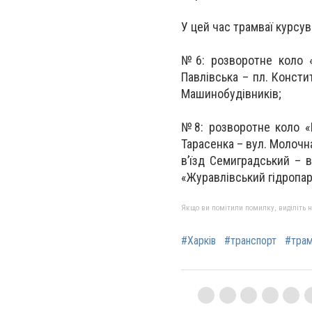
У цей час трамваї курсув
№6: розворотне коло «
Павлівська – пл. Констит
Машинобудівників;
№8: розворотне коло «В
Тарасенка – вул. Молочна
в’їзд Семиградський – 
«Журавлівський гідропар
Якщо ви помітили помилку, виділіть нео
#Харків
#транспорт
#трам