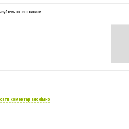
исуйтесь на наші канали
сати коментар анонімно