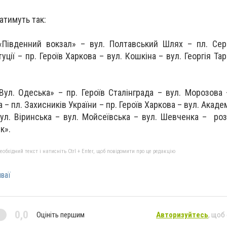
атимуть так:
Південний вокзал» – вул. Полтавський Шлях – пл. Серг
уції – пр. Героїв Харкова – вул. Кошкіна – вул. Георгія Та
ул. Одеська» – пр. Героїв Сталінграда – вул. Морозова –
 – пл. Захисників України – пр. Героїв Харкова – вул. Акаде
вул. Віринська – вул. Мойсеївська – вул. Шевченка – ро
к».
бхідний текст і натисніть Ctrl + Enter, щоб повідомити про це редакцію
ваї
0,0
Оцініть першим
Авторизуйтесь
, щоб