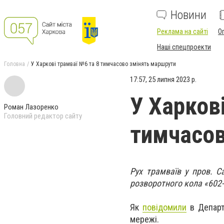
Новини
Реклама на сайті
О
Наші спецпроекти
Головна
У Харкові трамваї №6 та 8 тимчасово змінять маршрути
17:57, 25 липня 2023 р.
У Харков
Роман Лазоренко
Головний редактор сайту
тимчасов
Рух трамваїв у пров. С
розворотного кола «602-й
Як
повідомили
в Департ
мережі.