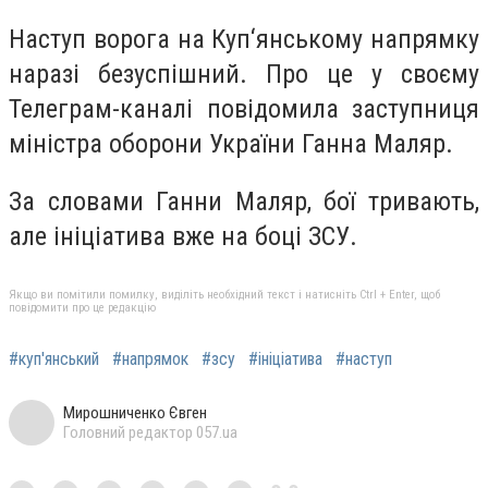
Наступ ворога на Куп‘янському напрямку
наразі безуспішний. Про це у своєму
Телеграм-каналі повідомила заступниця
міністра оборони України Ганна Маляр.
За словами Ганни Маляр, бої тривають,
але ініціатива вже на боці ЗСУ.
Якщо ви помітили помилку, виділіть необхідний текст і натисніть Ctrl + Enter, щоб
повідомити про це редакцію
#куп'янський
#напрямок
#зсу
#ініціатива
#наступ
Мирошниченко Євген
Головний редактор 057.ua