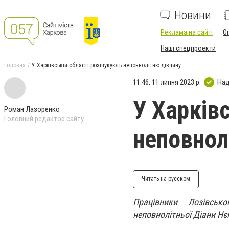
Новини
Реклама на сайті
О
Наші спецпроекти
Головна
У Харківській області розшукують неповнолітню дівчину
11:46, 11 липня 2023 р.
Над
У Харків
Роман Лазоренко
Головний редактор сайту
неповнол
Читать на русском
Працівники Лозівськ
неповнолітньої Діани Нє