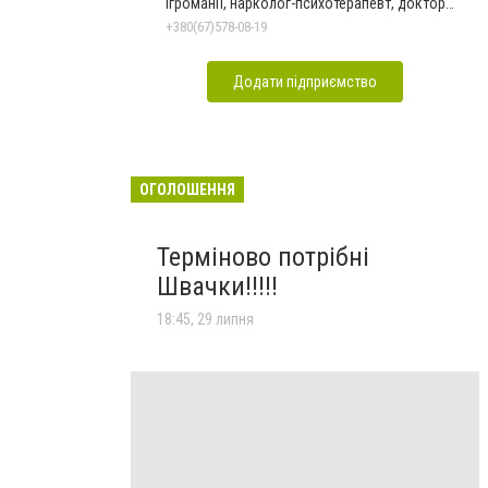
ігроманії, нарколог-психотерапевт, доктор
Голобурда А.В.
+380(67)578-08-19
Додати підприємство
ОГОЛОШЕННЯ
Терміново потрібні
Швачки!!!!!
18:45, 29 липня