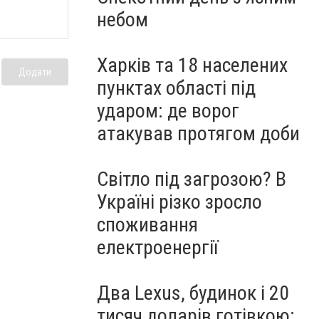
небом
Харків та 18 населених
Додати
пунктах області під
ударом: де ворог
атакував протягом доби
Світло під загрозою? В
Україні різко зросло
споживання
електроенергії
Два Lexus, будинок і 20
тисяч доларів готівкою: