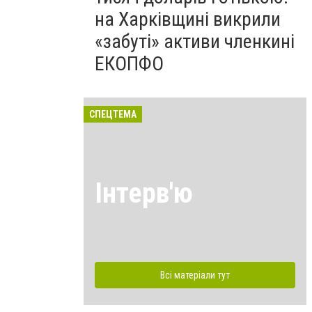
на Харківщині викрили
«забуті» активи членкині
ЕКОПФО
СПЕЦТЕМА
Інтерв'ю
Всі матеріали тут