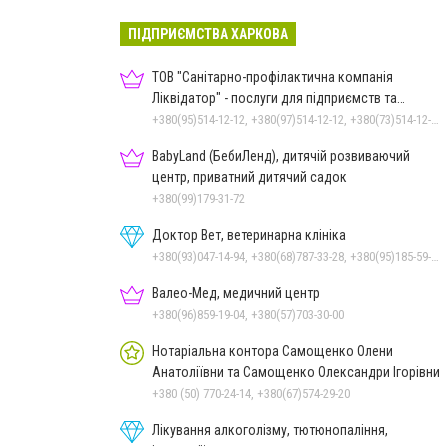
ПІДПРИЄМСТВА ХАРКОВА
ТОВ "Санітарно-профілактична компанія
Ліквідатор" - послуги для підприємств та
населення
+380(95)514-12-12, +380(97)514-12-12, +380(73)514-12-12
BabyLand (БебиЛенд), дитячій розвиваючий
центр, приватний дитячий садок
+380(99)179-31-72
Доктор Вет, ветеринарна клініка
+380(93)047-14-94, +380(68)787-33-28, +380(95)185-59-47
Валео-Мед, медичний центр
+380(96)859-19-04, +380(57)703-30-00
Нотаріальна контора Самощенко Олени
Анатоліївни та Самощенко Олександри Ігорівни
+380 (50) 770-24-14, +380(67)574-29-20
Лікування алкоголізму, тютюнопаління,