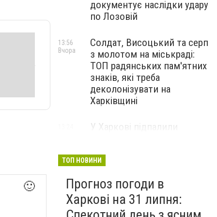
документує наслідки удару
по Лозовій
Солдат, Висоцький та серп
13:56
Вчора
з молотом на міськраді:
ТОП радянських пам'ятних
знаків, які треба
деколонізувати на
Харківщині
У Харкові підпалили
13:24
Вчора
кошенят разом зі сміттям:
обпалені вуса, лапки та ніс, -
ФОТО
ТОП НОВИНИ
Прогноз погоди в
🙂
Харкові на 31 липня:
Спекотний день з ясним