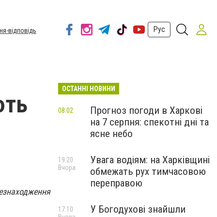
Рус
ня-відповідь
ОСТАННІ НОВИНИ
ють
Прогноз погоди в Харкові
08:02
на 7 серпня: спекотні дні та
ясне небо
Увага водіям: на Харківщині
19:20
Вчора
обмежать рух тимчасовою
переправою
знаходження
У Богодухові знайшли
17:10