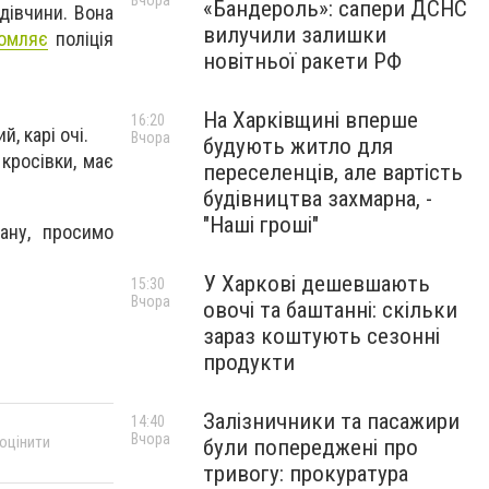
Вчора
«Бандероль»: сапери ДСНС
 дівчини. Вона
вилучили залишки
омляє
поліція
новітньої ракети РФ
На Харківщині вперше
16:20
, карі очі.
Вчора
будують житло для
кросівки, має
переселенців, але вартість
будівництва захмарна, -
"Наші гроші"
ану, просимо
У Харкові дешевшають
15:30
Вчора
овочі та баштанні: скільки
зараз коштують сезонні
продукти
Залізничники та пасажири
14:40
Вчора
 оцінити
були попереджені про
тривогу: прокуратура