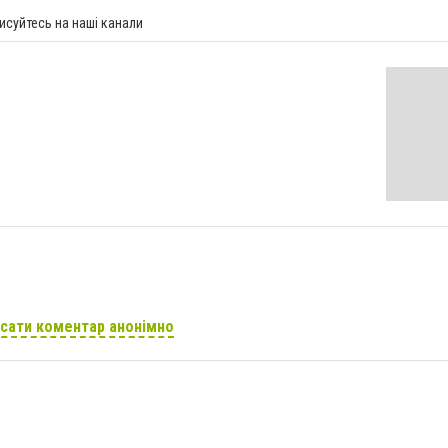
исуйтесь на наші канали
сати коментар анонімно