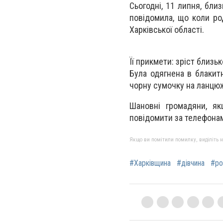
Сьогодні, 11 липня, бли
повідомила, що коли ро
Харківської області.
Її прикмети: зріст близь
Була одягнена в блакитн
чорну сумочку на ланцю
Шановні громадяни, як
повідомити за телефонами
Якщо ви помітили помилку, виділіть нео
#Харківщина
#дівчина
#ро