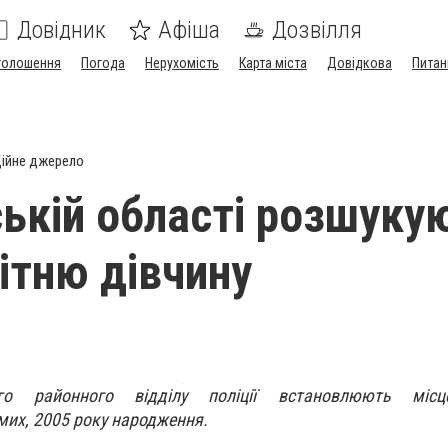
Довідник
Афіша
Дозвілля
голошення
Погода
Нерухомість
Карта міста
Довідкова
Питан
ійне джерело
ській області розшуку
ітню дівчину
ого районного відділу поліції встановлюють місце
мих, 2005 року народження.