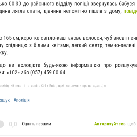
зько 00:30 до районного відділу поліції звернулась бабуся
дина лягла спати, дівчина непомітно пішла з дому,
повід
ко 165 см, коротке світло-каштанове волосся, чуб висвітлений
у спідницю з білими квітами, легкий светр, темно-зелені 
жку.
що ви володієте будь-якою інформацією про розшукув
: «102» або (057) 459 00 64.
бхідний текст і натисніть Ctrl + Enter, щоб повідомити про це редакцію
зшук
#поліція
0,0
Оцініть першим
Авторизуйтесь
, щоб