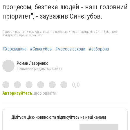
процесом, безпека людей - наш головний
пріоритет", - зауважив Синєгубов.
Якщо ви помітили помилку, виділіть необхідний текст і натисніть Ctrl + Enter, щоб
повідомити про це редакцію
#Харківщина
#Синєгубов
#массовізаходи
#заборона
Роман Лазоренко
Головний редактор сайту
0,0
Авторизуйтесь
, щоб оцінити
Діліться цією новиною та підписуйтесь на наші канали