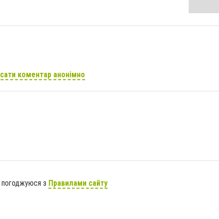
сати коментар анонімно
я погоджуюся з
Правилами сайту