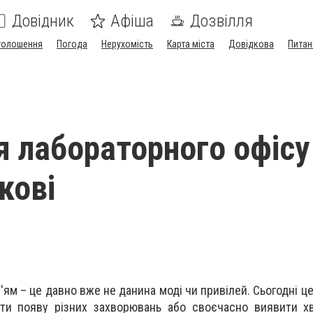
Довідник
Афіша
Дозвілля
голошення
Погода
Нерухомість
Карта міста
Довідкова
Питан
я лабораторного офісу
кові
ям – це давно вже не данина моді чи привілей. Сьогодні це
ти появу різних захворювань або своєчасно виявити х