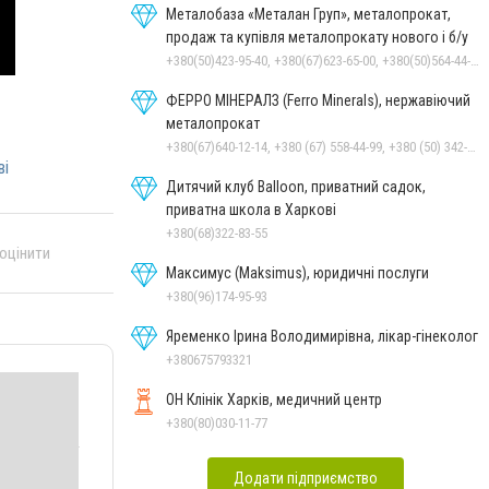
Металобаза «Металан Груп», металопрокат,
продаж та купівля металопрокату нового і б/у
+380(50)423-95-40, +380(67)623-65-00, +380(50)564-44-77, +380(68)564-44-77
ФЕРРО МІНЕРАЛЗ (Ferro Minerals), нержавіючий
металопрокат
+380(67)640-12-14, +380 (67) 558-44-99, +380 (50) 342-12-14, +380(67)442-23-47
ві
Дитячий клуб Balloon, приватний садок,
приватна школа в Харкові
+380(68)322-83-55
 оцінити
Максимус (Maksimus), юридичні послуги
+380(96)174-95-93
Яременко Ірина Володимирівна, лікар-гінеколог
+380675793321
ОН Клінік Харків, медичний центр
+380(80)030-11-77
Додати підприємство