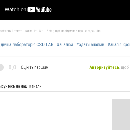
бхідний текст і натисніть Ctrl + Enter, щоб повідомити про це редакцію
дична лабораторія CSD LAB
#аналізи
#здати аналізи
#аналіз кро
0,0
Оцініть першим
Авторизуйтесь
, щоб
исуйтесь на наші канали