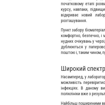
початковому етапі розв
курсу, навпаки, підвищ
відкриває новий лабо
розташування.
Пункт забору біоматеріа
комфортно, безпечно, і 
нудних очікувань у черзі,
дублюються у паперово
поштою і, таким чином, п
Широкий спектр
Насамперед, у лабораторі
можливість перевіритис
інфекціях. В даному в
поліклініки вже з резуль
Найбільш поширеними вв