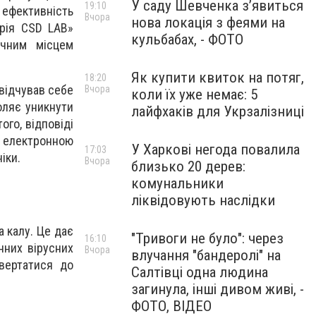
У саду Шевченка з’явиться
19:10
 ефективність
Вчора
нова локація з феями на
орія CSD LAB»
кульбабах, - ФОТО
чним місцем
Як купити квиток на потяг,
18:20
 відчував себе
Вчора
коли їх уже немає: 5
оляє уникнути
лайфхаків для Укрзалізниці
того, відповіді
 електронною
У Харкові негода повалила
17:03
іки.
Вчора
близько 20 дерев:
комунальники
ліквідовують наслідки
а калу. Це дає
"Тривоги не було": через
16:10
нних вірусних
Вчора
влучання "бандеролі" на
звертатися до
Салтівці одна людина
загинула, інші дивом живі, -
ФОТО, ВІДЕО