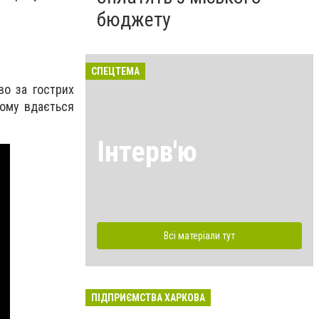
бюджету
СПЕЦТЕМА
во за гострих
кому вдається
Інтерв'ю
Всі матеріали тут
ПІДПРИЄМСТВА ХАРКОВА