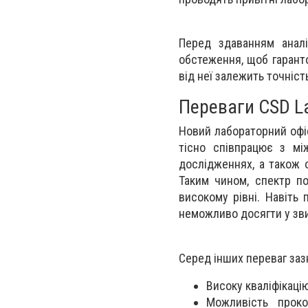
Перед здаванням аналі
обстеження, щоб гаранто
від неї залежить точніст
Переваги CSD La
Новий лабораторний офіс 
тісно співпрацює з мі
дослідженнях, а також 
Таким чином, спектр по
високому рівні. Навіть 
неможливо досягти у звич
Серед інших переваг заз
Високу кваліфікаці
Можливість проко