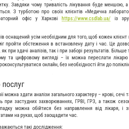
итку. Завдяки чому тривалість лікування буде меншою, а
иться. З турботою про своїх клієнтів «Медична лаборат
раторний офіс у Харкові
https://www.csdlab.ua/
із зру
лів оснащений усім необхідним для того, щоб кожен клієнт
міг пройти обстеження в встановлену дату і час. Це дозв
 як при здачі аналізів, так і при заборі результатів. Більше 
му та цифровому вигляді – їх можна переслати лікарю
роконсультуватися онлайн, без необхідності йти до поліклін
 послуг
ї можна здати аналізи загального характеру – крові, сечі т
ь при застудних захворюваннях, ГРВІ, ГРЗ, а також сезо
ипадку можна обійтися без направлення від лікаря, і 
татами на руках, щоб заощадити час.
ажаються такі дослідження: