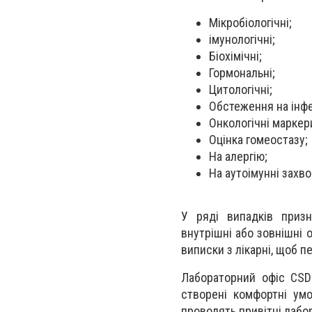
Мікробіологічні;
імунологічні;
Біохімічні;
Гормональні;
Цитологічні;
Обстеження на інфе
Онкологічні маркер
Оцінка гомеостазу;
На алергію;
На аутоімунні захв
У ряді випадків призн
внутрішні або зовнішні о
виписки з лікарні, щоб п
Лабораторний офіс CSD 
створені комфортні умо
проводять привітні лабо