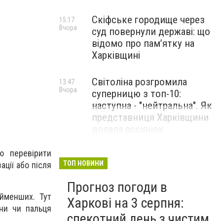
Скіфське городище через
15:17
Вчора
суд повернули державі: що
відомо про пам’ятку на
Харківщині
Світоліна розгромила
13:47
Вчора
суперницю з топ-10:
наступна - "нейтральна". Як
представниця Харківщини
долала росіянок
ю перевірити
ТОП НОВИНИ
ації або після
Прогноз погоди в
айменших. Тут
Харкові на 3 серпня:
ени чи пальця
спекотний день з чистим