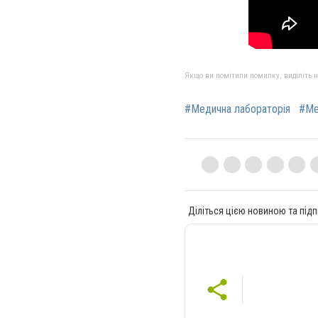
Якщо ви помітили помилку, виділіть нео
#Медична лабораторія
#Ме
Діліться цією новиною та підп