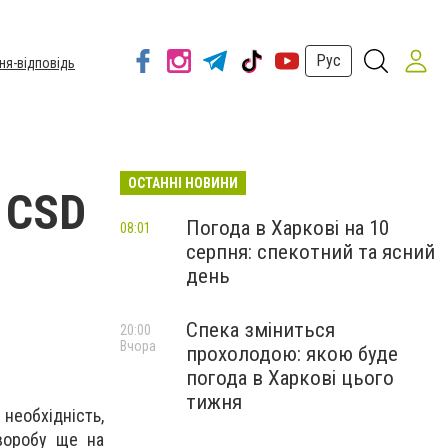
Рус
ня-відповідь
ОСТАННІ НОВИНИ
 CSD
Погода в Харкові на 10
08:01
серпня: спекотний та ясний
день
Спека зміниться
20:00
Вчора
прохолодою: якою буде
погода в Харкові цього
тижня
 необхідність,
воробу ще на