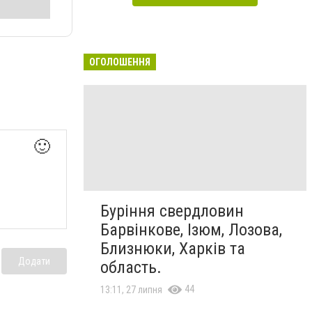
ОГОЛОШЕННЯ
🙂
Бурiння свердловин
Барвінкове, Ізюм, Лозова,
Близнюки, Харків та
Додати
область.
44
13:11, 27 липня