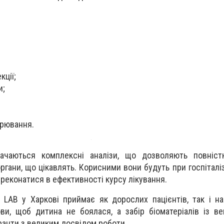
кції;
и;
орювання.
ачаються комплексні аналізи, що дозволяють повніст
ргани, що цікавлять. Корисними вони будуть при госпіталіз
ереконатися в ефективності курсу лікування.
LAB у Харкові приймає як дорослих пацієнтів, так і н
ви, щоб дитина не боялася, а забір біоматеріалів із в
ранти з великим досвідом роботи.