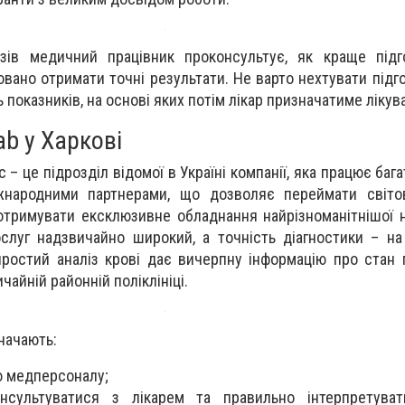
зів медичний працівник проконсультує, як краще підг
вано отримати точні результати. Не варто нехтувати підг
ь показників, на основі яких потім лікар призначатиме лікув
b у Харкові
– це підрозділ відомої в Україні компанії, яка працює бага
жнародними партнерами, що дозволяє переймати світо
отримувати ексклюзивне обладнання найрізноманітнішої 
слуг надзвичайно широкий, а точність діагностики – н
простий аналіз крові дає вичерпну інформацію про стан п
айній районній поліклініці.
начають:
ю медперсоналу;
нсультуватися з лікарем та правильно інтерпретуват