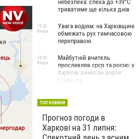
небезпека: спека до +39°C
триватиме ще кілька днів
Увага водіям: на Харківщині
19:20
Вчора
обмежать рух тимчасовою
переправою
Майбутній вчитель
18:30
Вчора
прославляв срср та росію: у
Харкові винесли вирок
студенту
ТОП НОВИНИ
Прогноз погоди в
Харкові на 31 липня:
Спекотний день з ясним