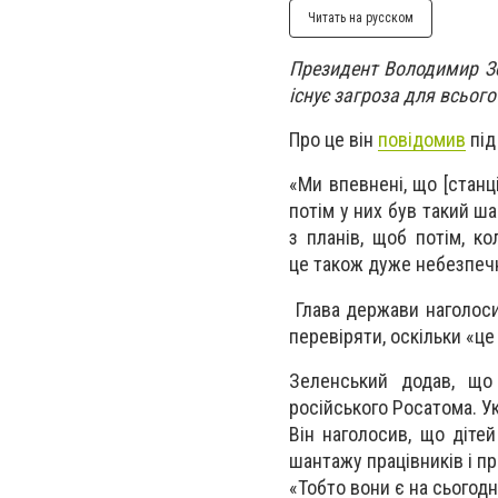
Читать на русском
Президент Володимир Зел
існує загроза для всього
Про це він
повідомив
під
«Ми впевнені, що [станц
потім у них був такий ш
з планів, щоб потім, к
це також дуже небезпечн
Глава держави наголоси
перевіряти, оскільки «це
Зеленський додав, що 
російського Росатома. Ук
Він наголосив, що діте
шантажу працівників і пр
«Тобто вони є на сьогод