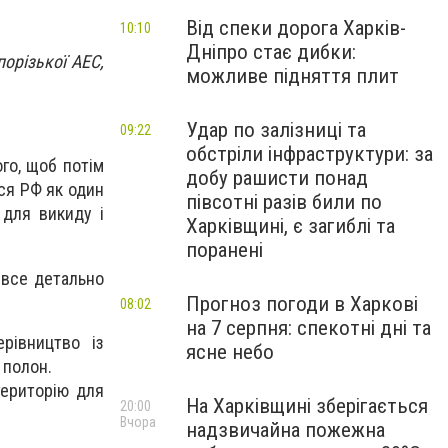
Від спеки дорога Харків-
10:10
Дніпро стає дибки:
орізької АЕС,
можливе підняття плит
Удар по залізниці та
09:22
обстріли інфраструктури: за
го, щоб потім
добу рашисти понад
ося РФ як один
півсотні разів били по
 для викиду і
Харківщині, є загиблі та
поранені
 все детально
Прогноз погоди в Харкові
08:02
на 7 серпня: спекотні дні та
рівництво із
ясне небо
 полон.
територію для
На Харківщині зберігається
20:00
Вчора
надзвичайна пожежна