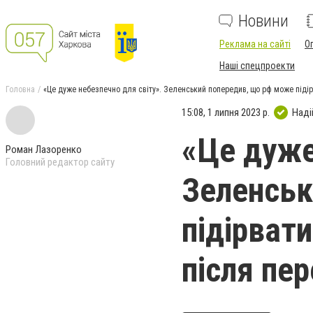
Новини
Реклама на сайті
О
Наші спецпроекти
Головна
«Це дуже небезпечно для світу». Зеленський попередив, що рф може підірва
15:08, 1 липня 2023 р.
Наді
«Це дуже
Роман Лазоренко
Головний редактор сайту
Зеленськ
підірват
після пер