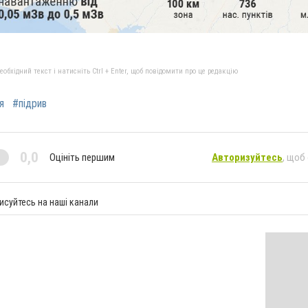
бхідний текст і натисніть Ctrl + Enter, щоб повідомити про це редакцію
я
#підрив
0,0
Оцініть першим
Авторизуйтесь
, щоб
исуйтесь на наші канали