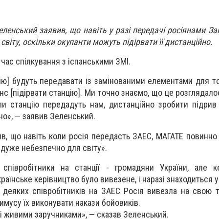
енський заявив, що навіть у разі передачі росіянами Зап
 світу, оскільки окупанти можуть підірвати її дистанційно.
 час спілкування з іспанськими ЗМІ.
ію] будуть передавати із замінованими елементами для то
анс [підірвати станцію]. Ми точно знаємо, що це розглядал
оли станцію передадуть нам, дистанційно зробити підрив
о», — заявив Зеленський.
в, що навіть коли росія передасть ЗАЕС, МАГАТЕ повинно
 дуже небезпечно для світу».
співробітники на станції - громадяни України, але ке
раїнське керівництво було вивезене, і наразі знаходиться у
й деяких співробітників на ЗАЕС Росія вивезла на свою 
имусу їх виконувати накази бойовиків.
ні живими заручниками», — сказав Зеленський.