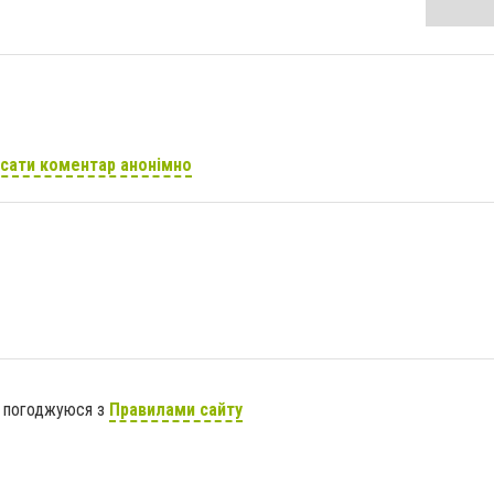
сати коментар анонімно
я погоджуюся з
Правилами сайту