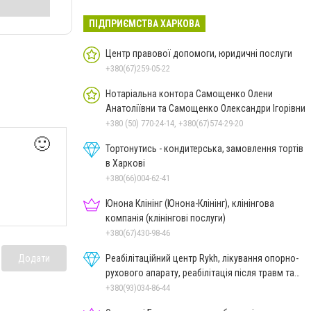
ПІДПРИЄМСТВА ХАРКОВА
Центр правової допомоги, юридичні послуги
+380(67)259-05-22
Нотаріальна контора Самощенко Олени
Анатоліївни та Самощенко Олександри Ігорівни
+380 (50) 770-24-14, +380(67)574-29-20
🙂
Тортонутись - кондитерська, замовлення тортів
в Харкові
+380(66)004-62-41
Юнона Клінінг (Юнона-Клінінг), клінінгова
компанія (клінінгові послуги)
+380(67)430-98-46
Реабілітаційний центр Rykh, лікування опорно-
Додати
рухового апарату, реабілітація після травм та
операцій
+380(93)034-86-44