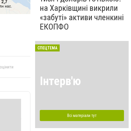
на Харківщині викрили
«забуті» активи членкині
ЕКОПФО
СПЕЦТЕМА
 оцінити
Інтерв'ю
Всі матеріали тут