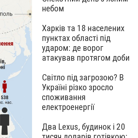
небом
Харків та 18 населених
пунктах області під
ударом: де ворог
атакував протягом доби
Світло під загрозою? В
Україні різко зросло
споживання
електроенергії
Два Lexus, будинок і 20
тисяч доларів готівкою: