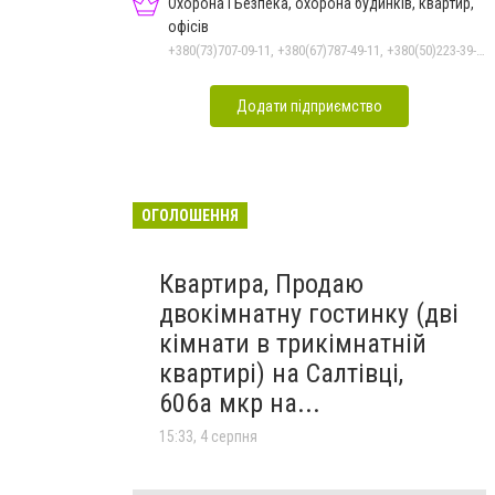
Охорона і Безпека, охорона будинків, квартир,
офісів
+380(73)707-09-11, +380(67)787-49-11, +380(50)223-39-11
Додати підприємство
ОГОЛОШЕННЯ
Квартира, Продаю
двокімнатну гостинку (дві
кімнати в трикімнатній
квартирі) на Салтівці,
606а мкр на...
15:33, 4 серпня