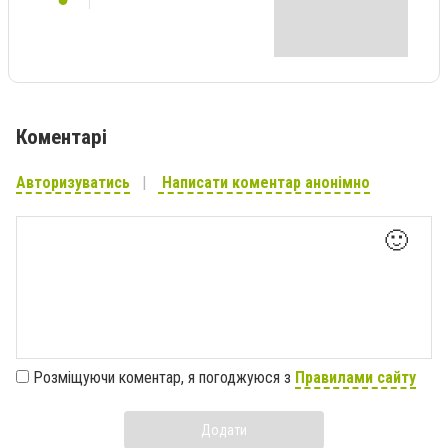
Коментарі
Авторизуватись
Написати коментар анонімно
🙂
Розміщуючи коментар, я погоджуюся з
Правилами сайту
Додати