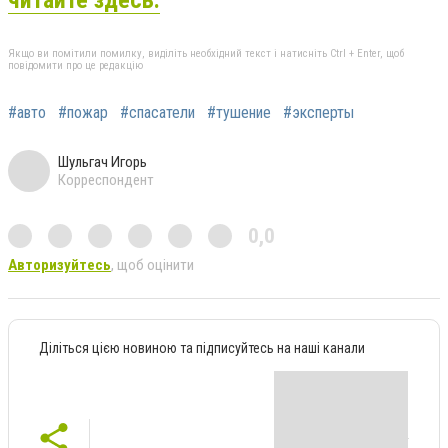
Якщо ви помітили помилку, виділіть необхідний текст і натисніть Ctrl + Enter, щоб
повідомити про це редакцію
#авто
#пожар
#спасатели
#тушение
#эксперты
Шульгач Игорь
Корреспондент
0,0
Авторизуйтесь
, щоб оцінити
Діліться цією новиною та підписуйтесь на наші канали