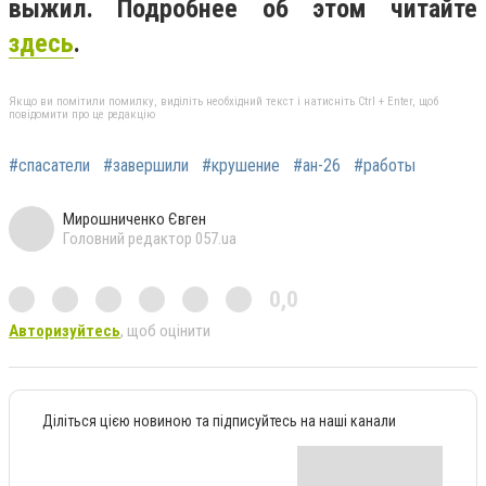
выжил. Подробнее об этом читайте
здесь
.
Якщо ви помітили помилку, виділіть необхідний текст і натисніть Ctrl + Enter, щоб
повідомити про це редакцію
#спасатели
#завершили
#крушение
#ан-26
#работы
Мирошниченко Євген
Головний редактор 057.ua
0,0
Авторизуйтесь
, щоб оцінити
Діліться цією новиною та підписуйтесь на наші канали