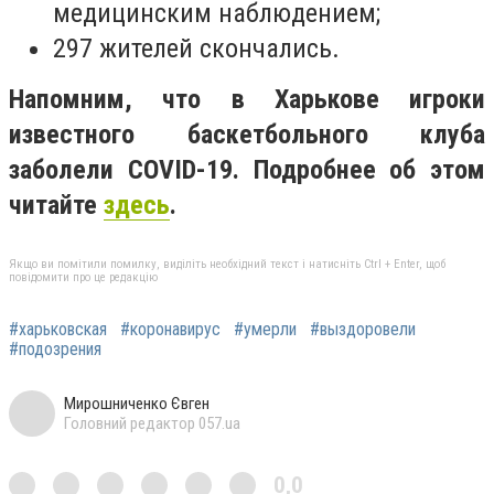
медицинским наблюдением;
297 жителей скончались.
Напомним, что в Харькове игроки
известного баскетбольного клуба
заболели COVID-19. Подробнее об этом
читайте
здесь
.
Якщо ви помітили помилку, виділіть необхідний текст і натисніть Ctrl + Enter, щоб
повідомити про це редакцію
#харьковская
#коронавирус
#умерли
#выздоровели
#подозрения
Мирошниченко Євген
Головний редактор 057.ua
0,0