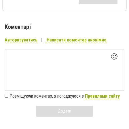
Коментарі
Авторизуватись
Написати коментар анонімно
🙂
Розміщуючи коментар, я погоджуюся з
Правилами сайту
Додати