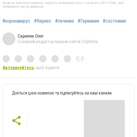
Якщо ви помітили помилку, виділіть необхідний текст і натисніть Ctrl + Enter, щоб
повідомити про це редакцію
#коронавирус
#Кернес
#лечение
#Германия
#состояние
Скрипнік Олег
Головний редактор мережі сайтів CitySites
0,0
Авторизуйтесь
, щоб оцінити
Діліться цією новиною та підписуйтесь на наші канали