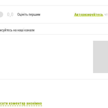
0,0
Оцініть першим
Авторизируйтесь
, ч
исуйтесь на наші канали
сати коментар анонімно