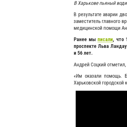
В Харькове пьяный води
В результате аварии дв
заместитель главного в
медицинской помощи Ан
Ранее мы
писали
, что
проспекте Льва Ландау,
и 56 лет.
Андрей Соцкий отметил, 
«Им оказали помощь. Б
Харьковской городской 