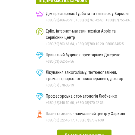
ПІДПРИЄМСТВА ХАРКОВА
Дім престарілих Турбота та затишок у Харкові
+380(98)466-96-91, +380(66)763-42-53, +380(57)756-43-18
Eplio, інтернет-магазин техніки Apple та
сервісний центр
+380(50)603-63-64, +380(98)700-10-20, 0800334525
Приватний будинок престарілих Джерело
+380(63)662-57-56
Лікування алкоголізму, тютюнопаління,
ігроманії, нарколог-психотерапевт, доктор
Голобурда А.В.
+380(67)578-08-19
Професорська стоматологія Любченко
+380(68)340-50-60, +380(98)970-92-33
Планета знань - навчальний центр у Харкові
+380(50)522-48-17, +380(67)573-91-38