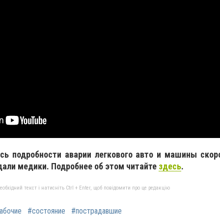
сь подробности аварии легкового авто и машины скор
дали медики. Подробнее об этом читайте
здесь
.
бхідний текст і натисніть Ctrl + Enter, щоб повідомити про це редакцію
абочие
#состояние
#пострадавшие