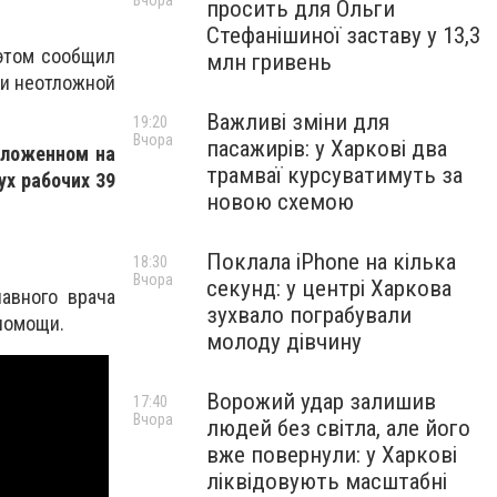
Вчора
просить для Ольги
Стефанішиної заставу у 13,3
 этом сообщил
млн гривень
 и неотложной
Важливі зміни для
19:20
Вчора
пасажирів: у Харкові два
оложенном на
трамваї курсуватимуть за
ух рабочих 39
новою схемою
Поклала iPhone на кілька
18:30
Вчора
секунд: у центрі Харкова
авного врача
зухвало пограбували
помощи.
молоду дівчину
Ворожий удар залишив
17:40
Вчора
людей без світла, але його
вже повернули: у Харкові
ліквідовують масштабні