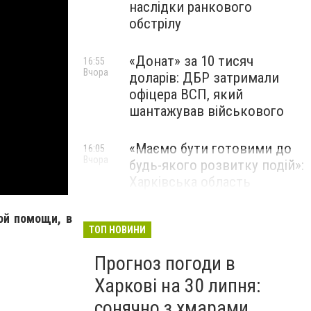
наслідки ранкового
обстрілу
«Донат» за 10 тисяч
16:55
Вчора
доларів: ДБР затримали
офіцера ВСП, який
шантажував військового
«Маємо бути готовими до
16:05
Вчора
будь-якого розвитку подій»:
Харківська область
розгорне десятки нових
пунктів обігріву
ой помощи, в
ТОП НОВИНИ
Прогноз погоди в
Харкові на 30 липня:
сонячно з хмарами