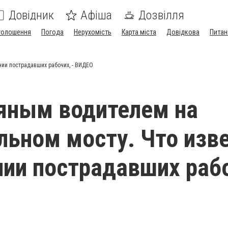
Довідник
Афіша
Дозвілля
голошення
Погода
Нерухомість
Карта міста
Довідкова
Питан
нии пострадавших рабочих, - ВИДЕО
яным водителем на
ьном мосту. Что изв
нии пострадавших раб