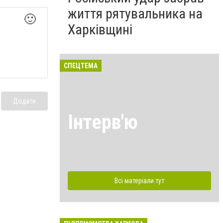
життя рятувальника на
🙂
Харківщині
СПЕЦТЕМА
Додати
Інтерв'ю
Всі матеріали тут