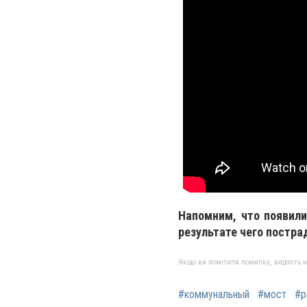
Напомним, что появили
результате чего постра
Якщо ви помітили помилку, виділіть нео
#коммунальный
#мост
#р