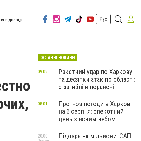
Рус
ня-відповідь
ОСТАННІ НОВИНИ
Ракетний удар по Харкову
09:02
та десятки атак по області:
естно
є загиблі й поранені
очих,
Прогноз погоди в Харкові
08:01
на 6 серпня: спекотний
день з ясним небом
Підозра на мільйони: САП
20:00