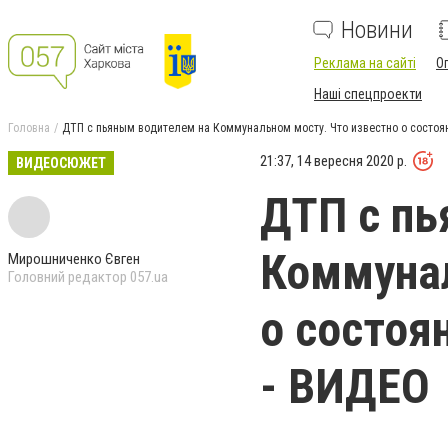
Новини
Реклама на сайті
О
Наші спецпроекти
Головна
ДТП с пьяным водителем на Коммунальном мосту. Что известно о состоя
21:37, 14 вересня 2020 р.
ВИДЕОСЮЖЕТ
ДТП с пь
Коммунал
Мирошниченко Євген
Головний редактор 057.ua
о состоя
- ВИДЕО