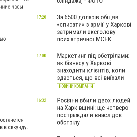
бліндажа, - ФОТО
енние часы
За 6500 доларів обіцяв
17:28
«списати» з армії: у Харкові
затримали ексголову
тью
психіатричної МСЕК
Маркетинг під обстрілами:
17:00
як бізнесу у Харкові
знаходити клієнтів, коли
здається, що всі виїхали
НОВИНИ КОМПАНІЙ
Росіяни вбили двох людей
16:32
на Харківщині: ще четверо
постраждали внаслідок
 останется
обстрілу
в в секунду.