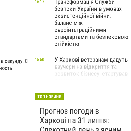
Трансформація Служби
16:17
безпеки України в умовах
екзистенційної війни:
баланс між
євроінтеграційними
стандартами та безпековою
стійкістю
У Харкові ветеранам дадуть
15:50
в секунду. С
ваучери на відкриття та
тность
розвиток бізнесу: стартував
прийом заявок
Перевищення швидкості й
14:48
ТОП НОВИНИ
небезпечні маневри: через
Прогноз погоди в
що найчастіше стаються
ДТП на Харківщині
Харкові на 31 липня:
Спекотний день з ясним