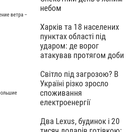
небом
ние ветра –
Харків та 18 населених
пунктах області під
ударом: де ворог
атакував протягом доби
Світло під загрозою? В
Україні різко зросло
споживання
ебольшие
електроенергії
Два Lexus, будинок і 20
тисяч доларів готівкою: