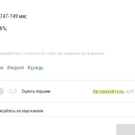
747-749 мм;
6%;
бхідний текст і натисніть Ctrl + Enter, щоб повідомити про це редакцію
ов
#неделя
#дождь
0,0
Оцініть першим
Авторизуйтесь
, щоб
исуйтесь на наші канали