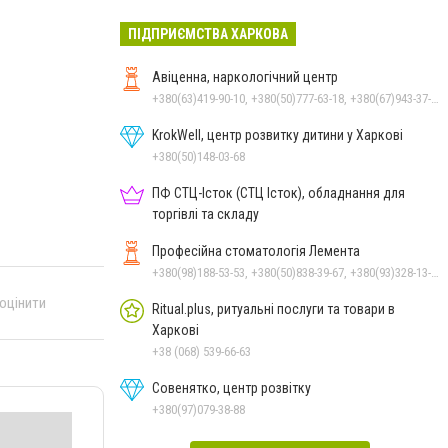
ПІДПРИЄМСТВА ХАРКОВА
Авіценна, наркологічний центр
+380(63)419-90-10, +380(50)777-63-18, +380(67)943-37-29
KrokWell, центр розвитку дитини у Харкові
+380(50)148-03-68
ПФ СТЦ-Істок (СТЦ Істок), обладнання для
торгівлі та складу
Професійна стоматологія Лемента
+380(98)188-53-53, +380(50)838-39-67, +380(93)328-13-12, +380(50)403-53-53
 оцінити
Ritual.plus, ритуальні послуги та товари в
Харкові
+38 (068) 539-66-63
Совенятко, центр розвітку
+380(97)079-38-88