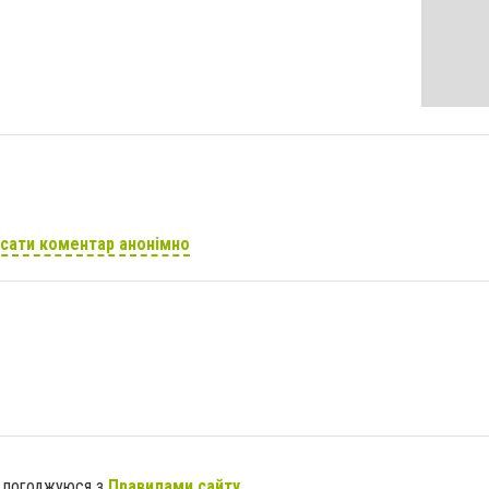
сати коментар анонімно
я погоджуюся з
Правилами сайту