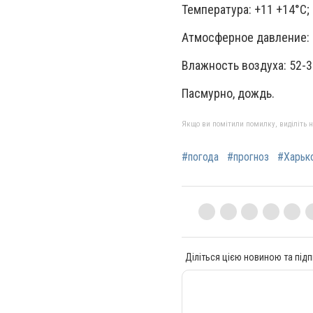
Температура: +11 +14°C;
Атмосферное давление: 
Влажность воздуха: 52-3
Пасмурно, дождь.
Якщо ви помітили помилку, виділіть нео
#погода
#прогноз
#Харьк
Діліться цією новиною та підп