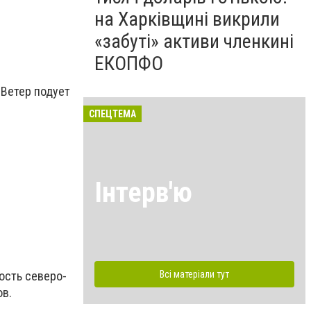
на Харківщині викрили
«забуті» активи членкині
ЕКОПФО
 Ветер подует
СПЕЦТЕМА
Інтерв'ю
ость северо-
Всі матеріали тут
ов.