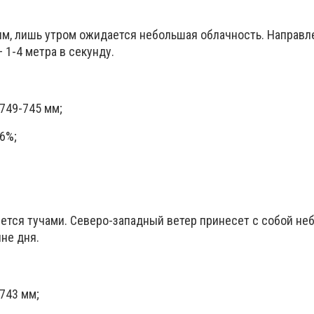
м, лишь утром ожидается небольшая облачность. Направле
 1-4 метра в секунду.
749-745 мм;
6%;
нется тучами. Северо-западный ветер принесет с собой н
не дня.
743 мм;