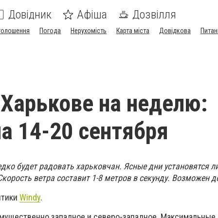
Довідник
Афіша
Дозвілля
голошення
Погода
Нерухомість
Карта міста
Довідкова
Питан
 Харькове на неделю:
на 14-20 сентября
едко будет радовать харьковчан. Ясные дни установятся л
Скорость ветра составит 1-8 метров в секунду. Возможен 
птики
Windy
.
мущественно западное и северо-западное. Максимальные 