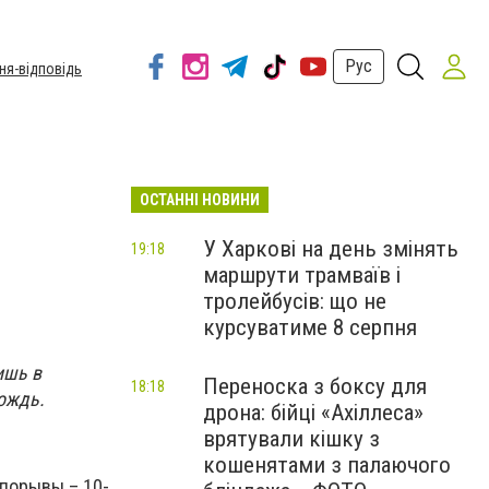
Рус
ня-відповідь
ОСТАННІ НОВИНИ
У Харкові на день змінять
19:18
маршрути трамваїв і
тролейбусів: що не
курсуватиме 8 серпня
ишь в
Переноска з боксу для
18:18
дождь.
дрона: бійці «Ахіллеса»
врятували кішку з
кошенятами з палаючого
порывы – 10-